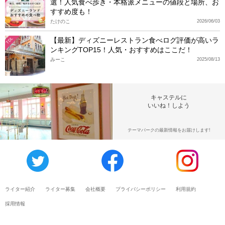
選！人気食べ歩き・本格派メニューの値段と場所、お
すすめ度も！
たけのこ
2026/06/03
【最新】ディズニーレストラン食べログ評価が高いラ
TDL
ンキングTOP15！人気・おすすめはここだ！
みーこ
2025/08/13
キャステルに
いいね！しよう
テーマパークの最新情報をお届けします!
ライター紹介
ライター募集
会社概要
プライバシーポリシー
利用規約
採用情報