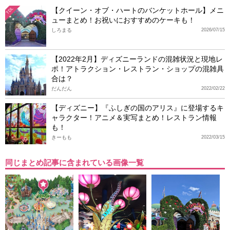
【クイーン・オブ・ハートのバンケットホール】メニ
TDL
ューまとめ！お祝いにおすすめのケーキも！
しろまる
2026/07/15
【2022年2月】ディズニーランドの混雑状況と現地レ
ポ！アトラクション・レストラン・ショップの混雑具
合は？
だんだん
2022/02/22
【ディズニー】『ふしぎの国のアリス』に登場するキ
ャラクター！アニメ＆実写まとめ！レストラン情報
も！
きーもも
2022/03/15
同じまとめ記事に含まれている画像一覧