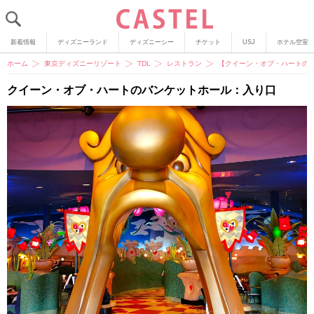
新着情報
ディズニーランド
ディズニーシー
チケット
USJ
ホテル空室
ホーム
東京ディズニーリゾート
TDL
レストラン
【クイーン・オブ・ハートの
クイーン・オブ・ハートのバンケットホール：入り口