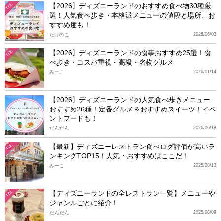
【2026】ディズニーランドのおすすめ食べ物30種厳
TDL
選！人気食べ歩き・本格派メニューの値段と場所、お
すすめ度も！
たけのこ
2026/06/03
【2026】ディズニーランドの食事おすすめ25選！食
TDL
べ歩き・コスパ重視・高級・名物グルメ
みーこ
2026/01/14
【2026】ディズニーランドの人気食べ歩きメニュー
おすすめ26種！定番グルメ＆おすすめスイーツ！イベ
ントフードも！
だんだん
2026/06/18
【最新】ディズニーレストラン食べログ評価が高いラ
TDL
ンキングTOP15！人気・おすすめはここだ！
みーこ
2025/08/13
【ディズニーランドの全レストラン一覧】メニューや
TDL
ジャンルごとに紹介！
だんだん
2025/08/09