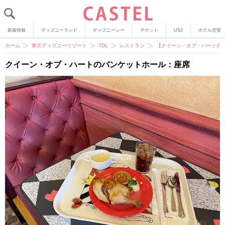
新着情報
ディズニーランド
ディズニーシー
チケット
USJ
ホテル空室
ホーム
東京ディズニーリゾート
TDL
レストラン
【クイーン・オブ・ハートの
クイーン・オブ・ハートのバンケットホール：座席