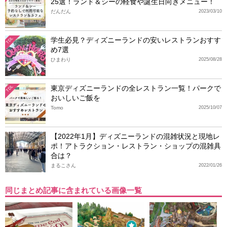
25選！ランド＆シーの軽食や誕生日向きメニュー！
だんだん
2023/03/10
学生必見？ディズニーランドの安いレストランおすす
TDL
め7選
ひまわり
2025/08/28
東京ディズニーランドの全レストラン一覧！パークで
TDL
おいしいご飯を
Tomo
2025/10/07
【2022年1月】ディズニーランドの混雑状況と現地レ
ポ！アトラクション・レストラン・ショップの混雑具
合は？
まるこさん
2022/01/26
同じまとめ記事に含まれている画像一覧