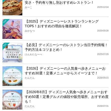
安さ・予約有り無し別おすすめレストラン！
みーこ
2025/12/24
【2025】ディズニーシーレストランランキング
TDS
TOP5！おすすめの理由を徹底解説！
みかなつ
2025/05/28
【必見】ディズニーシーのレストラン当日予約情報！
TDS
予約方法＆コツまとめ！
けんわたなーべ
2025/07/29
【2026】ディズニーシーの人気食べ歩きメニューお
すすめ30選！定番メニューからスイーツまで！
だんだん
2026/05/15
【2026年8月】ディズニー人気食べ歩きメニューおす
すめ50選！定番グルメの値段や販売場所、おすすめ度
も！
だんだん
2026/07/31