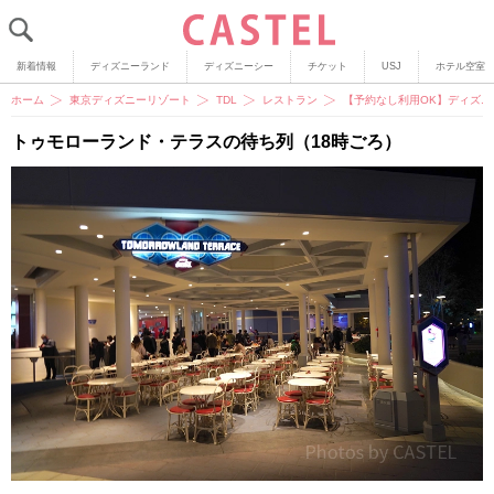
新着情報
ディズニーランド
ディズニーシー
チケット
USJ
ホテル空室
ホーム
東京ディズニーリゾート
TDL
レストラン
【予約なし利用OK】ディズニ
トゥモローランド・テラスの待ち列（18時ごろ）