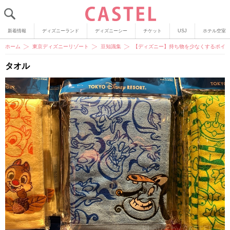
新着情報
ディズニーランド
ディズニーシー
チケット
USJ
ホテル空室
ホーム
東京ディズニーリゾート
豆知識集
【ディズニー】持ち物を少なくするポイ
タオル