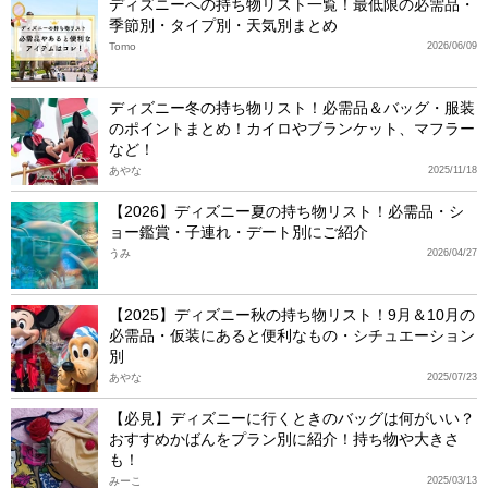
ディズニーへの持ち物リスト一覧！最低限の必需品・
季節別・タイプ別・天気別まとめ
Tomo
2026/06/09
ディズニー冬の持ち物リスト！必需品＆バッグ・服装
のポイントまとめ！カイロやブランケット、マフラー
など！
あやな
2025/11/18
【2026】ディズニー夏の持ち物リスト！必需品・シ
ョー鑑賞・子連れ・デート別にご紹介
うみ
2026/04/27
【2025】ディズニー秋の持ち物リスト！9月＆10月の
必需品・仮装にあると便利なもの・シチュエーション
別
あやな
2025/07/23
【必見】ディズニーに行くときのバッグは何がいい？
おすすめかばんをプラン別に紹介！持ち物や大きさ
も！
みーこ
2025/03/13