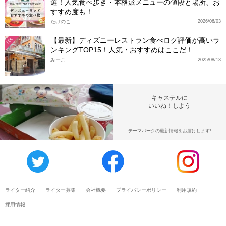
選！人気食べ歩き・本格派メニューの値段と場所、お
すすめ度も！
たけのこ
2026/06/03
【最新】ディズニーレストラン食べログ評価が高いラ
TDL
ンキングTOP15！人気・おすすめはここだ！
みーこ
2025/08/13
キャステルに
いいね！しよう
テーマパークの最新情報をお届けします!
ライター紹介
ライター募集
会社概要
プライバシーポリシー
利用規約
採用情報