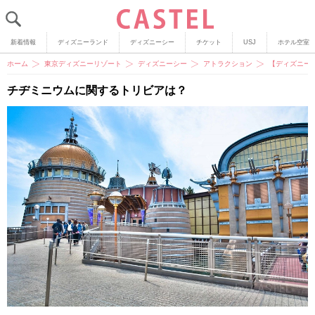
新着情報
ディズニーランド
ディズニーシー
チケット
USJ
ホテル空室
ホーム
東京ディズニーリゾート
ディズニーシー
アトラクション
【ディズニー
チヂミニウムに関するトリビアは？