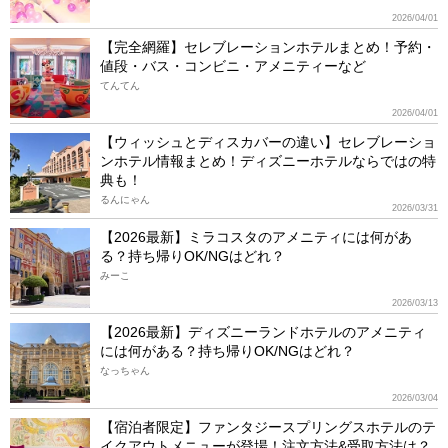
2026/04/01
【完全網羅】セレブレーションホテルまとめ！予約・
値段・バス・コンビニ・アメニティーなど
てんてん
2026/04/01
【ウィッシュとディスカバーの違い】セレブレーショ
ンホテル情報まとめ！ディズニーホテルならではの特
典も！
るんにゃん
2026/03/31
【2026最新】ミラコスタのアメニティには何があ
る？持ち帰りOK/NGはどれ？
みーこ
2026/03/13
【2026最新】ディズニーランドホテルのアメニティ
には何がある？持ち帰りOK/NGはどれ？
なっちゃん
2026/03/04
【宿泊者限定】ファンタジースプリングスホテルのテ
イクアウトメニューが登場！注文方法&受取方法は？