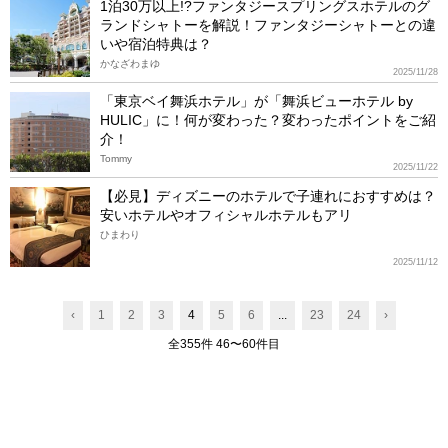
1泊30万以上!?ファンタジースプリングスホテルのグ
ランドシャトーを解説！ファンタジーシャトーとの違
いや宿泊特典は？
かなざわまゆ
2025/11/28
「東京ベイ舞浜ホテル」が「舞浜ビューホテル by
HULIC」に！何が変わった？変わったポイントをご紹
介！
Tommy
2025/11/22
【必見】ディズニーのホテルで子連れにおすすめは？
安いホテルやオフィシャルホテルもアリ
ひまわり
2025/11/12
‹
1
2
3
4
5
6
...
23
24
›
全355件 46〜60件目