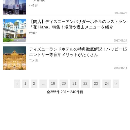
わさお
2017/04/28
【閉店】ディズニーアンバサダーホテルのレストラン
「花 Hana」特集！場所や過去メニューを紹介
Writer
2017/03/24
ディズニーランドホテルの特典徹底解説！ハッピー15
エントリー等宿泊メリットがたくさん
二ノ瀬
2016/11/14
‹
1
2
...
19
20
21
22
23
24
›
全355件 231〜240件目