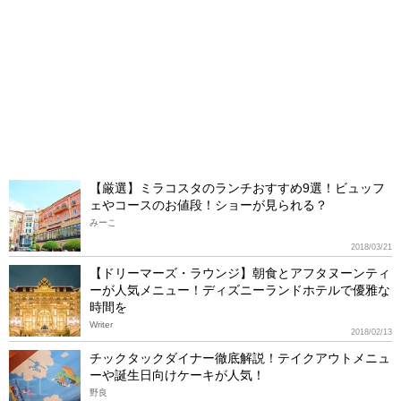
【厳選】ミラコスタのランチおすすめ9選！ビュッフ
ェやコースのお値段！ショーが見られる？
みーこ
2018/03/21
【ドリーマーズ・ラウンジ】朝食とアフタヌーンティ
ーが人気メニュー！ディズニーランドホテルで優雅な
時間を
Writer
2018/02/13
チックタックダイナー徹底解説！テイクアウトメニュ
ーや誕生日向けケーキが人気！
野良