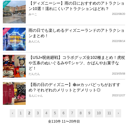
【ディズニーシー】雨の日におすすめのアトラクショ
TDS
ン10選！濡れにくいアトラクションはどれ？
みーこ
2022/08/20
雨の日でも楽しめるディズニーランドのアトラクショ
TDL
ンまとめ！
あんにん
2022/08/14
【USJ×呪術廻戦】コラボグッズ全102種まとめ！虎杖
や五条のぬいぐるみやTシャツ、かばんやお菓子な
ど！
だんだん
2023/05/08
【雨の日のディズニー】傘orカッパどっちがおすす
め？それぞれのメリットとデメリット◎
るんにゃん
2022/12/27
‹
1
2
3
4
5
6
7
8
9
10
11
›
全110件 11〜20件目