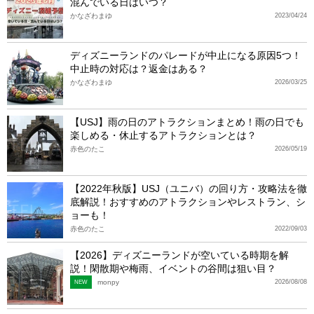
混んでいる日はいつ？
かなざわまゆ
2023/04/24
ディズニーランドのパレードが中止になる原因5つ！
中止時の対応は？返金はある？
かなざわまゆ
2026/03/25
【USJ】雨の日のアトラクションまとめ！雨の日でも
楽しめる・休止するアトラクションとは？
赤色のたこ
2026/05/19
【2022年秋版】USJ（ユニバ）の回り方・攻略法を徹
底解説！おすすめのアトラクションやレストラン、シ
ョーも！
赤色のたこ
2022/09/03
【2026】ディズニーランドが空いている時期を解
説！閑散期や梅雨、イベントの谷間は狙い目？
monpy
2026/08/08
NEW