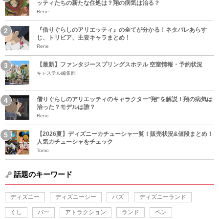
ッティたちの新たな住処は？翔の病気は治る？
Rene
『借りぐらしのアリエッティ』の全てが分かる！ネタバレあらす
じ、トリビア、主要キャラまとめ！
Rene
【最新】ファンタジースプリングスホテル 空室情報・予約状況
キャステル編集部
借りぐらしのアリエッティのキャラクター”翔”を解説！翔の病気は
治った？モデルは誰？
Rene
【2026夏】ディズニーカチューシャ一覧！販売状況&値段まとめ！
人気カチューシャをチェック
Tomo
話題のキーワード
ディズニー
ディズニーシー
バズ
ディズニーランド
くし
バー
アトラクション
ランド
ペン