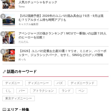
人気カチューシャをチェック
Tomo
【USJ混雑予想】2026年のユニバの混み具合は？8月・9月は混
む？リアルタイム待ち時間アプリも
キャステル編集部
アベンジャーズの強さランキング！MCUで一番強いのは誰？20人
のヒーローを比較！
だんだん
【2026】ユニバの定番お土産33選！マリオ、ミニオン、ハリーポ
ッター、ジュラシックパーク、セサミ、SINGなどのグッズ情報
めっち
話題のキーワード
ディズニー
ディズニーシー
バズ
ディズニーランド
くし
バー
アトラクション
ランド
ペン
東京ディズニーシー
エリア・特集