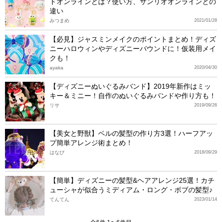
ドオンラインとは？使い方、サンリオオンラインとの
違い
みつまめ
2021/01/28
【必見】ジャスミンメイクのポイントまとめ！ディズ
ニーハロウィンやディズニーバウンドに！仮装用メイ
クも！
ayaka
2020/04/30
【ディズニーぬいぐるみバンド】2019年新作はミッ
キー＆ミニー！自作のぬいぐるみバンドや作り方も！
リサ
2019/09/26
【美女と野獣】ベルの髪型の作り方3選！ハーフアッ
プ簡単アレンジ術まとめ！
はなび
2018/09/29
【簡単】ディズニーの髪型&ヘアアレンジ25選！カチ
ューシャが似合うミディアム・ロング・ボブの髪型♪
てんてん
2023/01/14