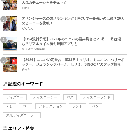
人気カチューシャをチェック
Tomo
アベンジャーズの強さランキング！MCUで一番強いのは誰？20人
のヒーローを比較！
だんだん
【USJ混雑予想】2026年のユニバの混み具合は？8月・9月は混
む？リアルタイム待ち時間アプリも
キャステル編集部
【2026】ユニバの定番お土産33選！マリオ、ミニオン、ハリーポ
ッター、ジュラシックパーク、セサミ、SINGなどのグッズ情報
めっち
話題のキーワード
ディズニー
ディズニーシー
バズ
ディズニーランド
くし
バー
アトラクション
ランド
ペン
東京ディズニーシー
エリア・特集