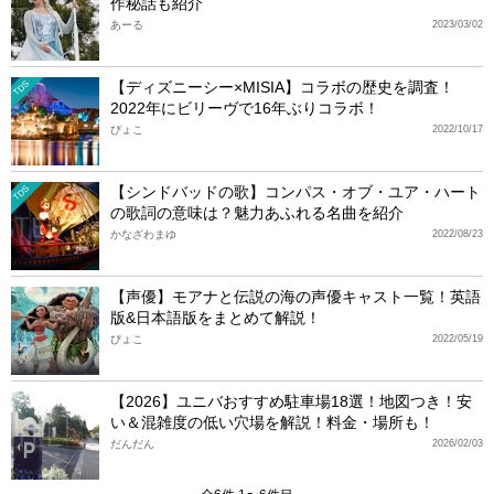
作秘話も紹介
あーる
2023/03/02
【ディズニーシー×MISIA】コラボの歴史を調査！
TDS
2022年にビリーヴで16年ぶりコラボ！
ぴょこ
2022/10/17
【シンドバッドの歌】コンパス・オブ・ユア・ハート
TDS
の歌詞の意味は？魅力あふれる名曲を紹介
かなざわまゆ
2022/08/23
【声優】モアナと伝説の海の声優キャスト一覧！英語
版&日本語版をまとめて解説！
ぴょこ
2022/05/19
【2026】ユニバおすすめ駐車場18選！地図つき！安
い＆混雑度の低い穴場を解説！料金・場所も！
だんだん
2026/02/03