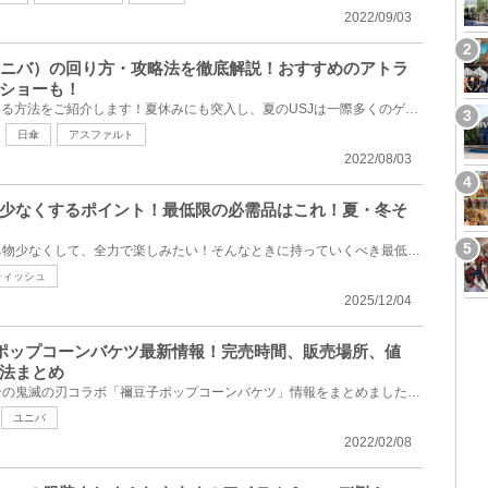
2022/09/03
J（ユニバ）の回り方・攻略法を徹底解説！おすすめのアトラ
ショーも！
今回は、夏のUSJを効率よく回る方法をご紹介します！夏休みにも突入し、夏のUSJは一際多くのゲストでに...
日傘
アスファルト
2022/08/03
少なくするポイント！最低限の必需品はこれ！夏・冬そ
ディズニーではできるだけ持ち物少なくして、全力で楽しみたい！そんなときに持っていくべき最低限の必...
ティッシュ
2025/12/04
こ)ポップコーンバケツ最新情報！完売時間、販売場所、値
略法まとめ
ユニバーサルスタジオジャパンの鬼滅の刃コラボ「禰豆子ポップコーンバケツ」情報をまとめました☆禰豆子...
ユニバ
2022/02/08