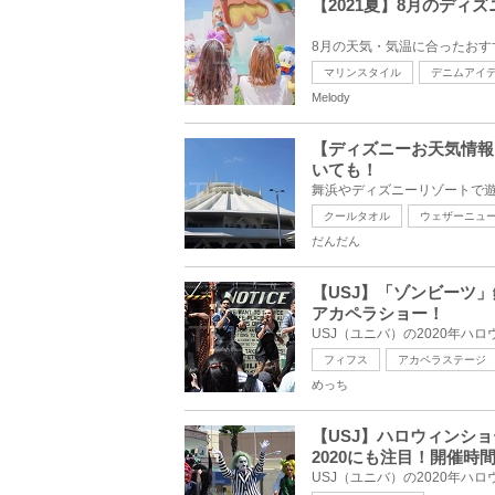
【2021夏】8月のデ
マリンスタイル
デニムアイ
Melody
【ディズニーお天気情報
いても！
クールタオル
ウェザーニュ
だんだん
【USJ】「ゾンビーツ
アカペラショー！
フィフス
アカペラステージ
めっち
【USJ】ハロウィンシ
2020にも注目！開催時