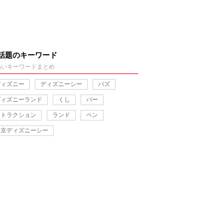
話題のキーワード
熱いキーワードまとめ
ディズニー
ディズニーシー
バズ
ディズニーランド
くし
バー
アトラクション
ランド
ペン
東京ディズニーシー