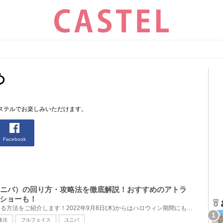
め
ステルでお楽しみいただけます。
Facebook
J（ユニバ）の回り方・攻略法を徹底解説！おすすめのアトラ
ショーも！
今回は、秋のUSJを効率よく周る方法をご紹介します！2022年9月8日(木)からはハロウィン期間にも突入！さ...
略法
フルフェイス
ユニバ