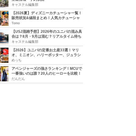
キャステル編集部
【2026夏】ディズニーカチューシャ一覧！
販売状況&値段まとめ！人気カチューシャ
をチェック
Tomo
【USJ混雑予想】2026年のユニバの混み具
合は？8月・9月は混む？リアルタイム待ち
時間アプリも
キャステル編集部
【2026】ユニバの定番お土産33選！マリ
オ、ミニオン、ハリーポッター、ジュラシ
ックパーク、セサミ、SINGなどのグッズ情
めっち
報
アベンジャーズの強さランキング！MCUで
一番強いのは誰？20人のヒーローを比較！
だんだん