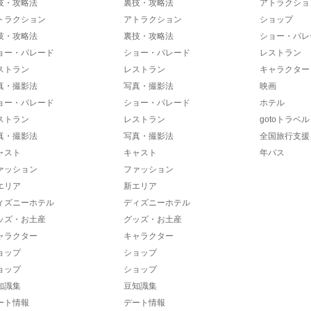
技・攻略法
裏技・攻略法
アトラクショ
トラクション
アトラクション
ショップ
技・攻略法
裏技・攻略法
ショー・パレ
ョー・パレード
ショー・パレード
レストラン
ストラン
レストラン
キャラクター
真・撮影法
写真・撮影法
映画
ョー・パレード
ショー・パレード
ホテル
ストラン
レストラン
gotoトラベル
真・撮影法
写真・撮影法
全国旅行支援
ャスト
キャスト
年パス
ァッション
ファッション
エリア
新エリア
ィズニーホテル
ディズニーホテル
ッズ・お土産
グッズ・お土産
ャラクター
キャラクター
ョップ
ショップ
ョップ
ショップ
知識集
豆知識集
ート情報
デート情報