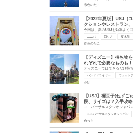
赤色のたこ
【2022年夏版】US
クションやレストラン、
ユニバ
回り方
夏水筒
赤色のたこ
【ディズニー】持ち物を
れぞれで必要なものも！
ハンドドライヤー
ウェット
みほ
【USJ】禰豆子(ねず
段、サイズは？入手攻
ユニバーサルスタジオジャパン
めっち