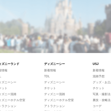
ィズニーランド
ディズニーシー
USJ
着情報
新着情報
新着情報
L
TDL
混雑予想
ィズニーシー
ディズニーシー
グッズ・お土
ケット
チケット
チケット
ィズニー混雑
ディズニー混雑
写真・撮影法
ィズニーホテル空室
ディズニーホテル空室
裏技・攻略法
トラクション
アトラクション
コーデ