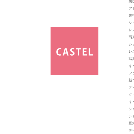
裏
ア
裏
シ
レ
写
シ
レ
写
キ
フ
新
デ
グ
キ
シ
シ
豆
デ