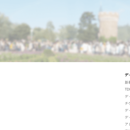
デ
新
TD
デ
チ
デ
デ
ア