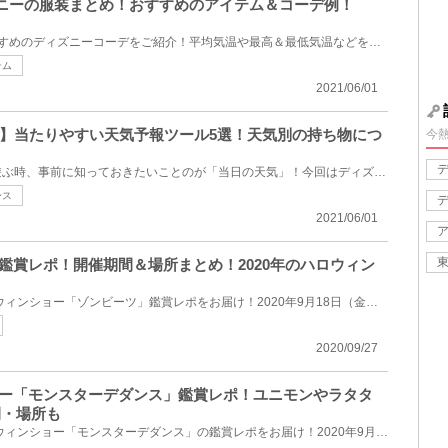
ィズニーの服装まとめ！おすすめのアイテム＆コーデ例！
8月の天気・気温に合ったおすすめのディズニーコーデをご紹介！平均気温や最高＆最低気温などを参考に、...
テム
2021/06/01
】当たりやすい天気予報ツール5選！天気別の持ち物につ
今
舞浜やディズニーリゾートで遊ぶ時、事前に知っておきたいことのが「当日の天気」！今回はディズニー周...
ース
2021/06/01
」鑑賞レポ！開催期間＆場所まとめ！2020年のハロウィン
USJ（ユニバ）の2020年ハロウィンショー「ゾンビーツ」鑑賞レポをお届け！2020年9月18日（金）にスター...
2020/09/27
ョー「モンスターデダンス」鑑賞レポ！ユニモンやラタタ
間・場所も
USJ（ユニバ）の2020年ハロウィンショー「モンスターデダンス」の鑑賞レポをお届け！2020年9月18日（金...