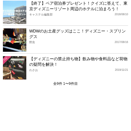
【終了】ペア宿泊券プレゼント！クイズに答えて、東
京ディズニーリゾート周辺のホテルに泊まろう！
キャステル編集部
2018/08/10
WDWのお土産グッズはここ！ディズニー・スプリン
グス
野良
2017/08/16
【ディズニーの禁止持ち物】飲み物や食料品など荷物
TDL
の疑問を解決！
わさお
2019/11/21
全9件 1〜9件目