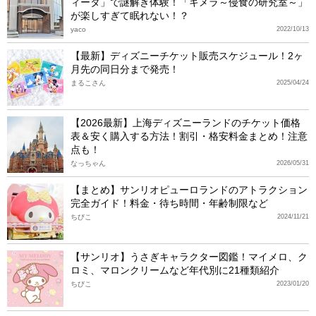
ィータ」で謎解き体験！「キメラ～侵食の研究室～」
が楽しすぎて眠れない！？
yaco
2022/10/13
【最新】ディズニーチケット販売スケジュール！2ヶ
月先の同日分まで発売！
まるこさん
2025/04/24
【2026最新】上海ディズニーランドのチケット価格
表＆安く購入する方法！割引・格安料金まとめ！注意
点も！
なっちゃん
2026/05/31
【まとめ】サンリオピューロランドのアトラクション
完全ガイド！料金・待ち時間・年齢制限など
ちびこ
2024/11/21
【サンリオ】うさぎキャラクター図鑑！マイメロ、ク
ロミ、マロンクリームなど年代別に21種類紹介
ちびこ
2023/01/20