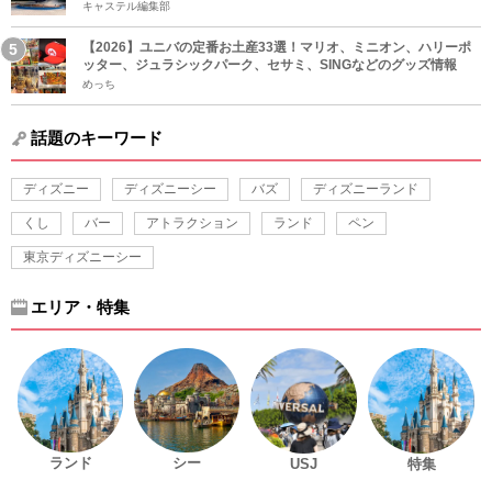
キャステル編集部
【2026】ユニバの定番お土産33選！マリオ、ミニオン、ハリーポ
ッター、ジュラシックパーク、セサミ、SINGなどのグッズ情報
めっち
話題のキーワード
ディズニー
ディズニーシー
バズ
ディズニーランド
くし
バー
アトラクション
ランド
ペン
東京ディズニーシー
エリア・特集
ランド
シー
USJ
特集