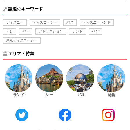
話題のキーワード
ディズニー
ディズニーシー
バズ
ディズニーランド
くし
バー
アトラクション
ランド
ペン
東京ディズニーシー
エリア・特集
ランド
シー
USJ
特集