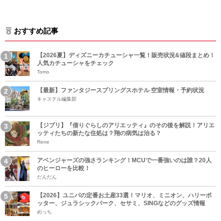
おすすめ記事
【2026夏】ディズニーカチューシャ一覧！販売状況&値段まとめ！
人気カチューシャをチェック
Tomo
【最新】ファンタジースプリングスホテル 空室情報・予約状況
キャステル編集部
【ジブリ】『借りぐらしのアリエッティ』のその後を解説！アリエ
ッティたちの新たな住処は？翔の病気は治る？
Rene
アベンジャーズの強さランキング！MCUで一番強いのは誰？20人
のヒーローを比較！
だんだん
【2026】ユニバの定番お土産33選！マリオ、ミニオン、ハリーポ
ッター、ジュラシックパーク、セサミ、SINGなどのグッズ情報
めっち