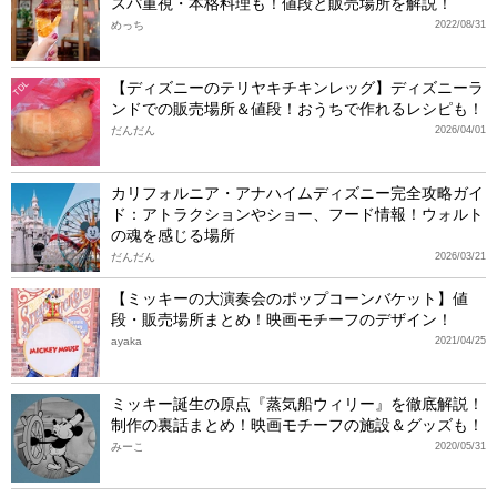
スパ重視・本格料理も！値段と販売場所を解説！
めっち
2022/08/31
【ディズニーのテリヤキチキンレッグ】ディズニーラ
TDL
ンドでの販売場所＆値段！おうちで作れるレシピも！
だんだん
2026/04/01
カリフォルニア・アナハイムディズニー完全攻略ガイ
ド：アトラクションやショー、フード情報！ウォルト
の魂を感じる場所
だんだん
2026/03/21
【ミッキーの大演奏会のポップコーンバケット】値
段・販売場所まとめ！映画モチーフのデザイン！
ayaka
2021/04/25
ミッキー誕生の原点『蒸気船ウィリー』を徹底解説！
制作の裏話まとめ！映画モチーフの施設＆グッズも！
みーこ
2020/05/31