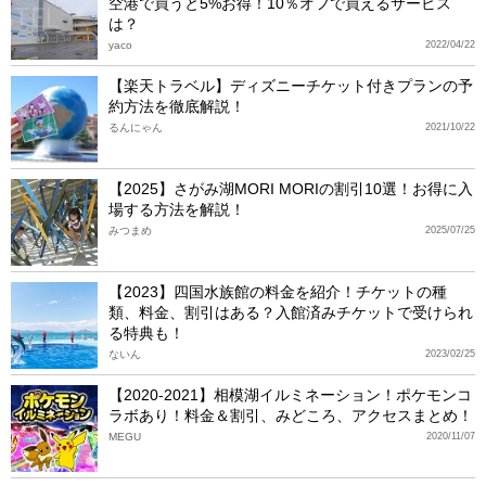
空港で買うと5%お得！10％オフで買えるサービス
は？
yaco
2022/04/22
【楽天トラベル】ディズニーチケット付きプランの予
約方法を徹底解説！
るんにゃん
2021/10/22
【2025】さがみ湖MORI MORIの割引10選！お得に入
場する方法を解説！
みつまめ
2025/07/25
【2023】四国水族館の料金を紹介！チケットの種
類、料金、割引はある？入館済みチケットで受けられ
る特典も！
ないん
2023/02/25
【2020-2021】相模湖イルミネーション！ポケモンコ
ラボあり！料金＆割引、みどころ、アクセスまとめ！
MEGU
2020/11/07