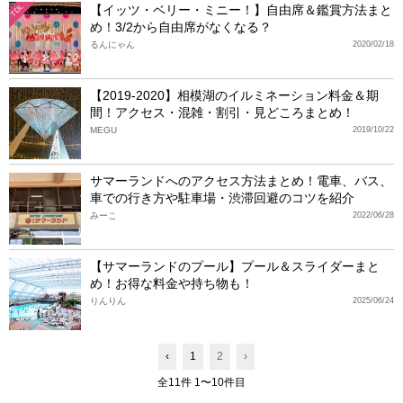
【イッツ・ベリー・ミニー！】自由席＆鑑賞方法まと
TDL
め！3/2から自由席がなくなる？
るんにゃん
2020/02/18
【2019-2020】相模湖のイルミネーション料金＆期
間！アクセス・混雑・割引・見どころまとめ！
MEGU
2019/10/22
サマーランドへのアクセス方法まとめ！電車、バス、
車での行き方や駐車場・渋滞回避のコツを紹介
みーこ
2022/06/28
【サマーランドのプール】プール＆スライダーまと
め！お得な料金や持ち物も！
りんりん
2025/06/24
‹
1
2
›
全11件 1〜10件目