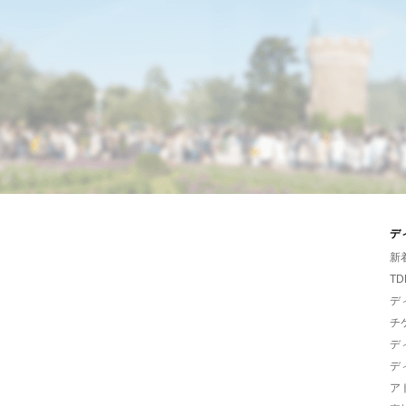
デ
新
TD
デ
チ
デ
デ
ア