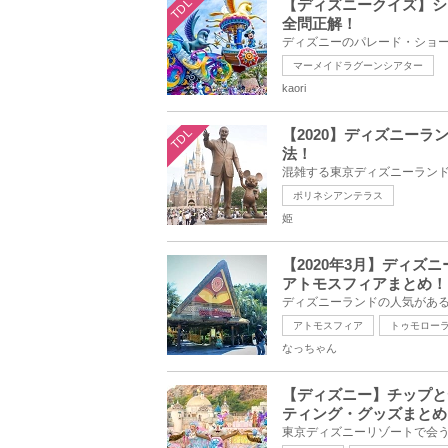
TDL
【ディズニークイズ】シ
全問正解！
マーメイドラグーンシアター
kaori
TDL
【2020】ディズニー
法！
ポリネシアンテラス
姫
【2020年3月】ディ
アトモスフィアまとめ！
アトモスフィア
トゥモロー
なっちゃん
【ディズニー】チップと
ティング・グッズまとめ