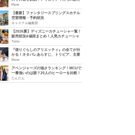
な住処は？翔の病気は治る？
Rene
【最新】ファンタジースプリングスホテル
空室情報・予約状況
キャステル編集部
【2026夏】ディズニーカチューシャ一覧！
販売状況&値段まとめ！人気カチューシャ
をチェック
Tomo
『借りぐらしのアリエッティ』の全てが分
かる！ネタバレあらすじ、トリビア、主要
キャラまとめ！
Rene
アベンジャーズの強さランキング！MCUで
一番強いのは誰？20人のヒーローを比較！
だんだん