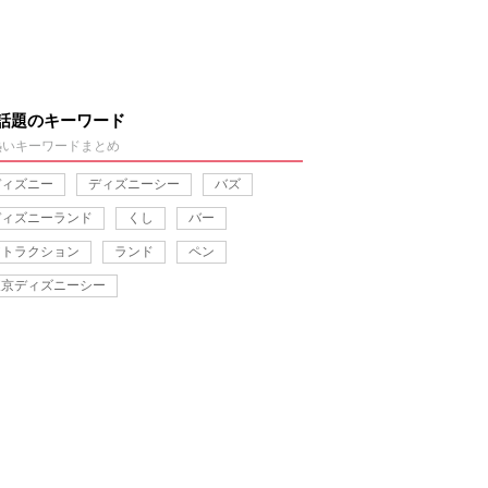
話題のキーワード
熱いキーワードまとめ
ディズニー
ディズニーシー
バズ
ディズニーランド
くし
バー
アトラクション
ランド
ペン
東京ディズニーシー