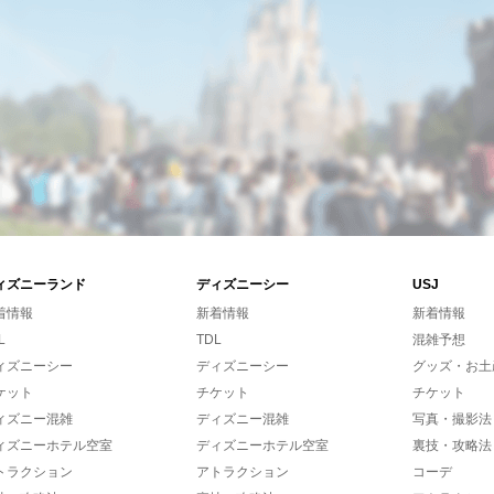
ィズニーランド
ディズニーシー
USJ
着情報
新着情報
新着情報
L
TDL
混雑予想
ィズニーシー
ディズニーシー
グッズ・お土
ケット
チケット
チケット
ィズニー混雑
ディズニー混雑
写真・撮影法
ィズニーホテル空室
ディズニーホテル空室
裏技・攻略法
トラクション
アトラクション
コーデ