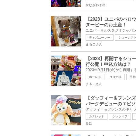
かなざわまゆ
【2023】ユニバのハ
ヌーピーのお土産！
ディズニーシー
ショーレス
まるこさん
【2023】再開するシ
行公開！申込方法は？
ホーレス
コロナ禍
手拍
まるこさん
【ダッフィー＆フレンズ
パークデビューのエピソ
カナレット
クックオフ
みほ