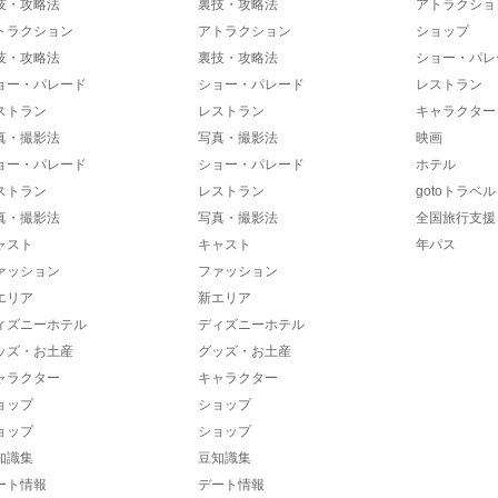
技・攻略法
裏技・攻略法
アトラクショ
トラクション
アトラクション
ショップ
技・攻略法
裏技・攻略法
ショー・パレ
ョー・パレード
ショー・パレード
レストラン
ストラン
レストラン
キャラクター
真・撮影法
写真・撮影法
映画
ョー・パレード
ショー・パレード
ホテル
ストラン
レストラン
gotoトラベル
真・撮影法
写真・撮影法
全国旅行支援
ャスト
キャスト
年パス
ァッション
ファッション
エリア
新エリア
ィズニーホテル
ディズニーホテル
ッズ・お土産
グッズ・お土産
ャラクター
キャラクター
ョップ
ショップ
ョップ
ショップ
知識集
豆知識集
ート情報
デート情報