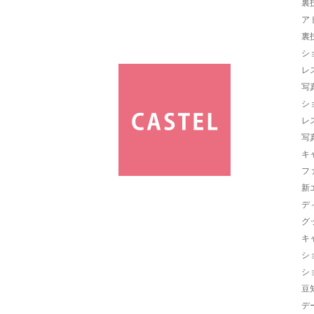
裏
ア
裏
シ
レ
写
シ
レ
写
キ
フ
新
デ
グ
キ
シ
シ
豆
デ