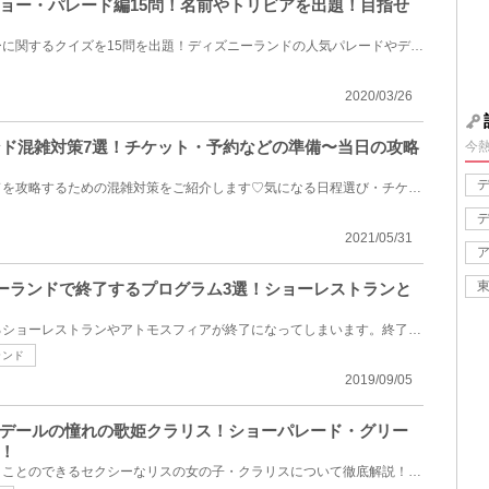
ョー・パレード編15問！名前やトリビアを出題！目指せ
ディズニーのパレード・ショーに関するクイズを15問を出題！ディズニーランドの人気パレードやディズニ...
2020/03/26
ランド混雑対策7選！チケット・予約などの準備〜当日の攻略
今
混雑する東京ディズニーランドを攻略するための混雑対策をご紹介します♡気になる日程選び・チケット購入...
2021/05/31
ズニーランドで終了するプログラム3選！ショーレストランと
ディズニーランドの人気があるショーレストランやアトモスフィアが終了になってしまいます。終了日は、2...
ランド
2019/09/05
デールの憧れの歌姫クラリス！ショーパレード・グリー
！
東京ディズニーリゾートで会うことのできるセクシーなリスの女の子・クラリスについて徹底解説！プロフ...