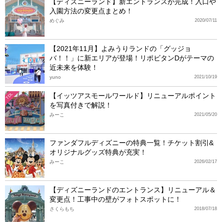
【ディズニーランド】新エントランスが完成！入口や
入園方法の変更点まとめ！
めぐみ
2020/07/11
【2021年11月】よみうりランドの「グッジョ
バ！！」に新エリアが登場！リポビタンDがテーマの
近未来を体験！
yuno
2021/10/19
【イッツアスモールワールド】リニューアルポイント
TDL
を写真付きで解説！
みーこ
2021/05/20
ファンダフルディズニーの特典一覧！チケット割引&
オリジナルグッズ特典が充実！
みーこ
2026/02/17
【ディズニーランドのエントランス】リニューアル＆
変更点！工事中の壁がフォトスポットに！
さくらもち
2018/07/18