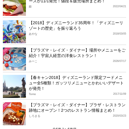
ースが11/1発売！値段＆販売場所まとめ！
姫
2022/04/21
【2018】ディズニーランド35周年！「ディズニーリ
ゾートの歴史」を振り返ろう
あやな
2018/03/05
【プラズマ・レイズ・ダイナー】場所やメニューをご
TDL
紹介！宇宙人経営の洋食レストラン！
みーこ
2026/07/17
【春キャン2018】ディズニーランド限定フードメニ
ュー全5種類！ガッツリメニューとかわいいデザート
が発売！
Tomo
2017/11/09
【プラズマ・レイズ・ダイナー】プラザ・レストラン
TDL
跡地にオープン！2つのレストラン情報まとめ！
しろまる
2020/03/23