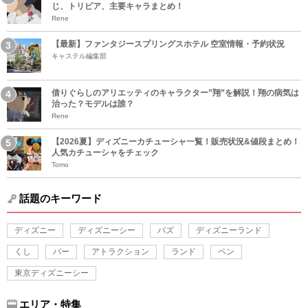
じ、トリビア、主要キャラまとめ！
Rene
【最新】ファンタジースプリングスホテル 空室情報・予約状況
キャステル編集部
借りぐらしのアリエッティのキャラクター”翔”を解説！翔の病気は
治った？モデルは誰？
Rene
【2026夏】ディズニーカチューシャ一覧！販売状況&値段まとめ！
人気カチューシャをチェック
Tomo
話題のキーワード
ディズニー
ディズニーシー
バズ
ディズニーランド
くし
バー
アトラクション
ランド
ペン
東京ディズニーシー
エリア・特集