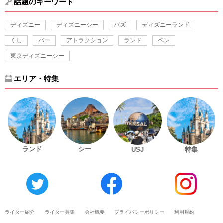
話題のキーワード
ディズニー
ディズニーシー
バズ
ディズニーランド
くし
バー
アトラクション
ランド
ペン
東京ディズニーシー
エリア・特集
ランド
シー
USJ
特集
ライター紹介
ライター募集
会社概要
プライバシーポリシー
利用規約