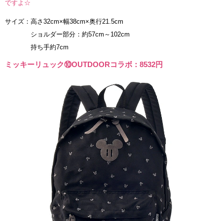
ですよ☆
サイズ：高さ32cm×幅38cm×奥行21.5cm
ショルダー部分：約57cm～102cm
持ち手約7cm
ミッキーリュック⑩OUTDOORコラボ：8532円