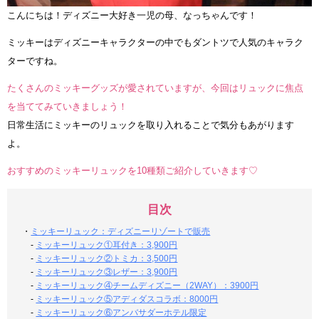
こんにちは！ディズニー大好き一児の母、なっちゃんです！
ミッキーはディズニーキャラクターの中でもダントツで人気のキャラク
ターですね。
たくさんのミッキーグッズが愛されていますが、今回はリュックに焦点
を当ててみていきましょう！
日常生活にミッキーのリュックを取り入れることで気分もあがります
よ。
おすすめのミッキーリュックを10種類ご紹介していきます♡
目次
・
ミッキーリュック：ディズニーリゾートで販売
-
ミッキーリュック①耳付き：3,900円
-
ミッキーリュック②トミカ：3,500円
-
ミッキーリュック③レザー：3,900円
-
ミッキーリュック④チームディズニー（2WAY）：3900円
-
ミッキーリュック⑤アディダスコラボ：8000円
-
ミッキーリュック⑥アンバサダーホテル限定