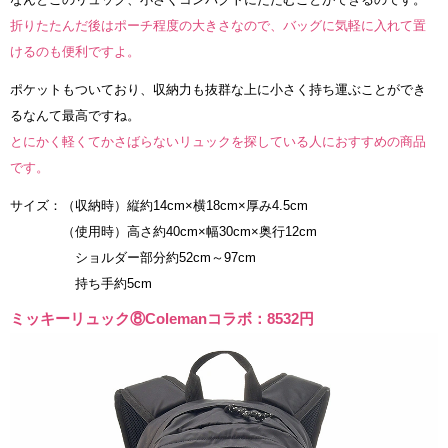
折りたたんだ後はポーチ程度の大きさなので、バッグに気軽に入れて置
けるのも便利ですよ。
ポケットもついており、収納力も抜群な上に小さく持ち運ぶことができ
るなんて最高ですね。
とにかく軽くてかさばらないリュックを探している人におすすめの商品
です。
サイズ：（収納時）縦約14cm×横18cm×厚み4.5cm
（使用時）高さ約40cm×幅30cm×奥行12cm
ショルダー部分約52cm～97cm
持ち手約5cm
ミッキーリュック⑧Colemanコラボ：8532円