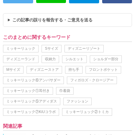
この記事の誤りを報告する・ご意見を送る
このまとめに関するキーワード
ミッキーリュック
Sサイズ
ディズニーリゾート
ディズニーランド
収納力
シルエット
ショルダー部分
Mサイズ
ディズニーストア
持ち手
フロントポケット
ミッキーリュック⑥アンバサダー
フィガロズ・クロージアー
ミッキーリュック①耳付き
巾着袋
ミッキーリュック⑤アディダス
ファッション
ミッキーリュック⑦KiUコラボ
ミッキーリュック②トミカ
関連記事