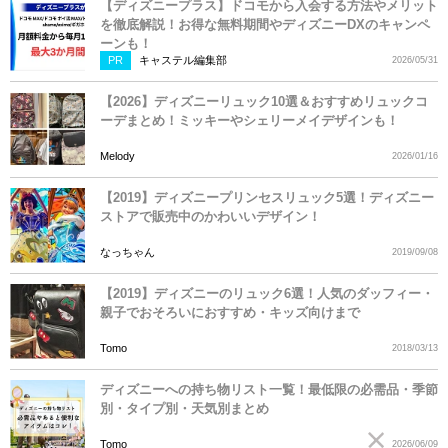
【ディズニープラス】ドコモから入会する方法やメリット
を徹底解説！お得な無料期間やディズニーDXのキャンペ
ーンも！
PR
キャステル編集部
2026/05/31
【2026】ディズニーリュック10選＆おすすめリュックコ
ーデまとめ！ミッキーやシェリーメイデザインも！
Melody
2026/01/16
【2019】ディズニープリンセスリュック5選！ディズニー
ストアで販売中のかわいいデザイン！
なっちゃん
2019/09/08
【2019】ディズニーのリュック6選！人気のダッフィー・
親子でおそろいにおすすめ・キッズ向けまで
Tomo
2018/03/13
ディズニーへの持ち物リスト一覧！最低限の必需品・季節
別・タイプ別・天気別まとめ
Tomo
2026/06/09