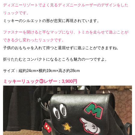
ディズニーリゾートでよく見るディズニークルーザーのデザインをした
リュックです。
ミッキーのシルエットの形が忠実に再現されています。
ファスナーを開けると平なマップになり、トミカを走らせて遊ぶことが
できる少し変わったリュックです。
子供のおもちゃを入れて持つと退屈せずに遊ぶことができますね。
折りたたむとコンパクトになるところも魅力の一つですよ。
サイズ：縦約24cm×横約19cm×高さ約28cm
ミッキーリュック③レザー：3,900円