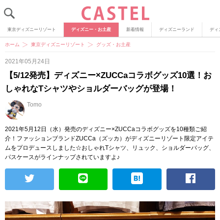
東京ディズニーリゾート
ディズニー・お土産
新着情報
ディズニーランド
ディ
ホーム
東京ディズニーリゾート
グッズ・お土産
2021年05月24日
【5/12発売】ディズニー×ZUCCaコラボグッズ10選！お
しゃれなTシャツやショルダーバッグが登場！
Tomo
2021年5月12日（水）発売のディズニー×ZUCCaコラボグッズを10種類ご紹
介！ファッションブランドZUCCa（ズッカ）がディズニーリゾート限定アイテ
ムをプロデュースしました☆おしゃれTシャツ、リュック、ショルダーバッグ、
パスケースがラインナップされていますよ♪