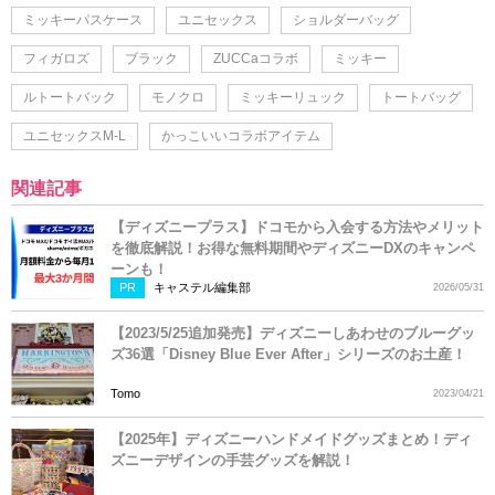
ミッキーパスケース
ユニセックス
ショルダーバッグ
フィガロズ
ブラック
ZUCCaコラボ
ミッキー
ルトートバック
モノクロ
ミッキーリュック
トートバッグ
ユニセックスM-L
かっこいいコラボアイテム
関連記事
【ディズニープラス】ドコモから入会する方法やメリット
を徹底解説！お得な無料期間やディズニーDXのキャンペ
ーンも！
PR
キャステル編集部
2026/05/31
【2023/5/25追加発売】ディズニーしあわせのブルーグッ
ズ36選「Disney Blue Ever After」シリーズのお土産！
Tomo
2023/04/21
【2025年】ディズニーハンドメイドグッズまとめ！ディ
ズニーデザインの手芸グッズを解説！