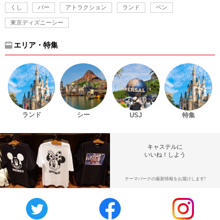
くし
バー
アトラクション
ランド
ペン
東京ディズニーシー
エリア・特集
ランド
シー
USJ
特集
キャステルに
いいね！しよう
テーマパークの最新情報をお届けします!