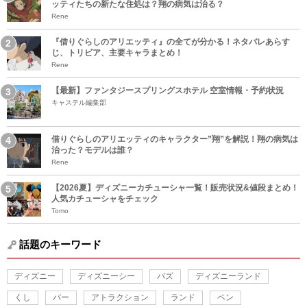
ッティたちの新たな住処は？翔の病気は治る？
Rene
『借りぐらしのアリエッティ』の全てが分かる！ネタバレあらす
じ、トリビア、主要キャラまとめ！
Rene
【最新】ファンタジースプリングスホテル 空室情報・予約状況
キャステル編集部
借りぐらしのアリエッティのキャラクター”翔”を解説！翔の病気は
治った？モデルは誰？
Rene
【2026夏】ディズニーカチューシャ一覧！販売状況&値段まとめ！
人気カチューシャをチェック
Tomo
話題のキーワード
ディズニー
ディズニーシー
バズ
ディズニーランド
くし
バー
アトラクション
ランド
ペン