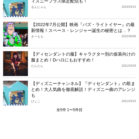
ィズニープラス限定配信も！
るんにゃん
2023/03/13
【2022年7月公開】映画『バズ・ライトイヤー』の最
新情報！スペース・レンジャー誕生の秘密とは…？
きーもも
2022/06/08
【ディセンダントの服】キャラクター別の仮装向けの
服まとめ！Dハロにもおすすめ！
だんだん
2021/03/29
【ディズニーチャンネル】『ディセンダント』の歌ま
とめ！大人気曲を徹底解説！ディズニー曲のアレンジ
も
ぴょこ
2021/03/23
全5件 1〜5件目