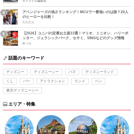
キャステル編集部
アベンジャーズの強さランキング！MCUで一番強いのは誰？20人
のヒーローを比較！
だんだん
【2026】ユニバの定番お土産33選！マリオ、ミニオン、ハリーポ
ッター、ジュラシックパーク、セサミ、SINGなどのグッズ情報
めっち
話題のキーワード
ディズニー
ディズニーシー
バズ
ディズニーランド
くし
バー
アトラクション
ランド
ペン
東京ディズニーシー
エリア・特集