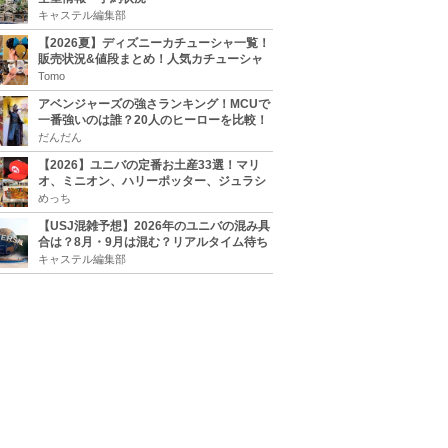
キャステル編集部
【2026夏】ディズニーカチューシャ一覧！
販売状況&値段まとめ！人気カチューシャ
をチェック
Tomo
アベンジャーズの強さランキング！MCUで
一番強いのは誰？20人のヒーローを比較！
だんだん
【2026】ユニバの定番お土産33選！マリ
オ、ミニオン、ハリーポッター、ジュラシ
ックパーク、セサミ、SINGなどのグッズ情
めっち
報
【USJ混雑予想】2026年のユニバの混み具
合は？8月・9月は混む？リアルタイム待ち
時間アプリも
キャステル編集部