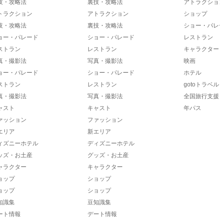
技・攻略法
裏技・攻略法
アトラクショ
トラクション
アトラクション
ショップ
技・攻略法
裏技・攻略法
ショー・パレ
ョー・パレード
ショー・パレード
レストラン
ストラン
レストラン
キャラクター
真・撮影法
写真・撮影法
映画
ョー・パレード
ショー・パレード
ホテル
ストラン
レストラン
gotoトラベル
真・撮影法
写真・撮影法
全国旅行支援
ャスト
キャスト
年パス
ァッション
ファッション
エリア
新エリア
ィズニーホテル
ディズニーホテル
ッズ・お土産
グッズ・お土産
ャラクター
キャラクター
ョップ
ショップ
ョップ
ショップ
知識集
豆知識集
ート情報
デート情報