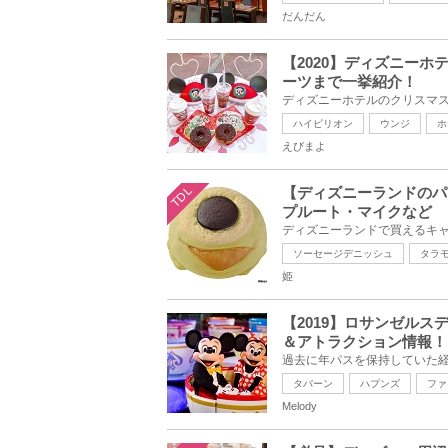
だんだん
【2020】ディズニー
ーツまで一挙紹介！
ハイピリオン
ウンジ
ホ
えびまよ
TDL
【ディズニーランドのパ
プルート・マイクなど
ソーセージデニッシュ
タラ
姫
【2019】ロサンゼル
＆アトラクション情報！
タバーン
ハプンズ
ファ
Melody