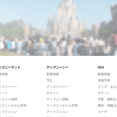
ィズニーランド
ディズニーシー
USJ
着情報
新着情報
新着情報
L
TDL
混雑予想
ィズニーシー
ディズニーシー
グッズ・お土
ケット
チケット
チケット
ィズニー混雑
ディズニー混雑
写真・撮影法
ィズニーホテル空室
ディズニーホテル空室
裏技・攻略法
トラクション
アトラクション
コーデ