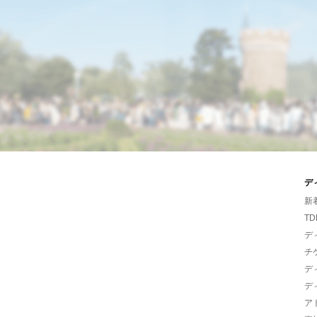
デ
新
TD
デ
チ
デ
デ
ア