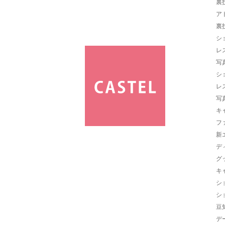
裏
ア
裏
シ
レ
写
シ
レ
写
キ
フ
新
デ
グ
キ
シ
シ
豆
デ