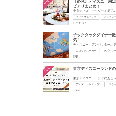
TDL
【必見】ディズニー周辺
ピアリまとめ！
クリスタルパレス
アドベン
しーちゃん
チックタックダイナー徹
気！
コロッケバーガー
ラズベリ
野良
TDL
東京ディズニーランドの
ディズニーレストラン
スウ
Tomo