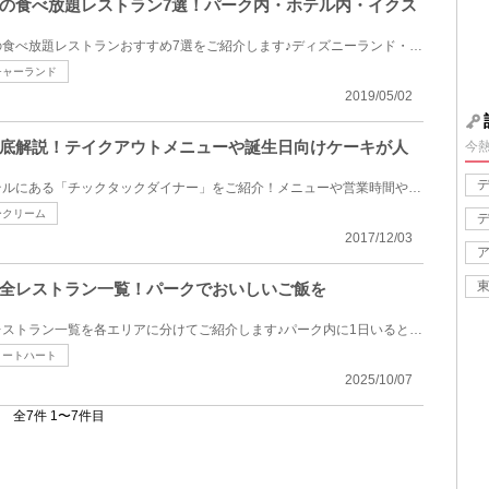
の食べ放題レストラン7選！パーク内・ホテル内・イクス
東京ディズニーリゾート周辺の食べ放題レストランおすすめ7選をご紹介します♪ディズニーランド・ディズ...
チャーランド
2019/05/02
底解説！テイクアウトメニューや誕生日向けケーキが人
今
ディズニー・アンバサダーホテルにある「チックタックダイナー」をご紹介！メニューや営業時間や場所な...
ークリーム
2017/12/03
全レストラン一覧！パークでおいしいご飯を
東京ディズニーランドにあるレストラン一覧を各エリアに分けてご紹介します♪パーク内に1日いるとどうし...
ィートハート
2025/10/07
全7件 1〜7件目