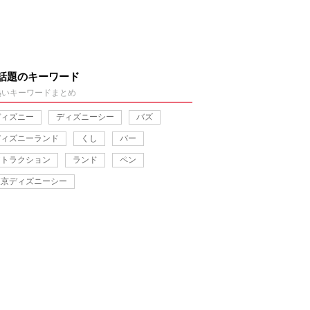
話題のキーワード
熱いキーワードまとめ
ディズニー
ディズニーシー
バズ
ディズニーランド
くし
バー
アトラクション
ランド
ペン
東京ディズニーシー