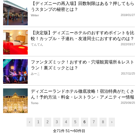
【ディズニーの再入場】回数制限はある？押してもら
うスタンプの秘密とは？
Writer
2018/01/27
【決定版】ディズニーホテルのおすすめポイントを比
較！カップル・子連れ・友達同士におすすめなのは？
てんてん
2022/03/17
ファンタズミック！おすすめ・穴場観賞場所＆レスト
TDS
ラン！裏ズミックとは？
みーこ
2017/11/25
ディズニーランドホテル徹底攻略！宿泊特典がたくさ
ん！予約方法・料金・レストラン・アメニティー情報
Tomo
2025/09/25
‹
1
2
3
4
5
6
7
8
›
全71件 51〜60件目