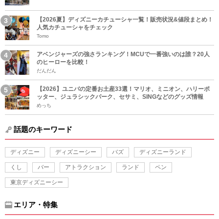
【2026夏】ディズニーカチューシャ一覧！販売状況&値段まとめ！
人気カチューシャをチェック
Tomo
アベンジャーズの強さランキング！MCUで一番強いのは誰？20人
のヒーローを比較！
だんだん
【2026】ユニバの定番お土産33選！マリオ、ミニオン、ハリーポ
ッター、ジュラシックパーク、セサミ、SINGなどのグッズ情報
めっち
話題のキーワード
ディズニー
ディズニーシー
バズ
ディズニーランド
くし
バー
アトラクション
ランド
ペン
東京ディズニーシー
エリア・特集