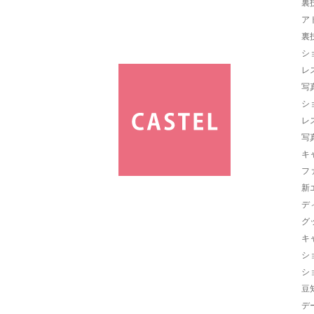
裏
ア
裏
シ
レ
写
シ
レ
写
キ
フ
新
デ
グ
キ
シ
シ
豆
デ