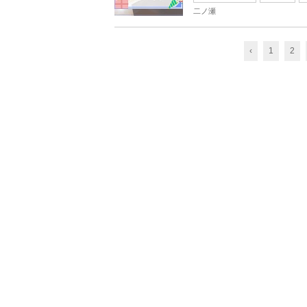
二ノ瀬
‹
1
2