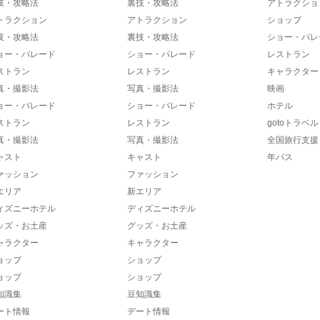
技・攻略法
裏技・攻略法
アトラクショ
トラクション
アトラクション
ショップ
技・攻略法
裏技・攻略法
ショー・パレ
ョー・パレード
ショー・パレード
レストラン
ストラン
レストラン
キャラクター
真・撮影法
写真・撮影法
映画
ョー・パレード
ショー・パレード
ホテル
ストラン
レストラン
gotoトラベル
真・撮影法
写真・撮影法
全国旅行支援
ャスト
キャスト
年パス
ァッション
ファッション
エリア
新エリア
ィズニーホテル
ディズニーホテル
ッズ・お土産
グッズ・お土産
ャラクター
キャラクター
ョップ
ショップ
ョップ
ショップ
知識集
豆知識集
ート情報
デート情報