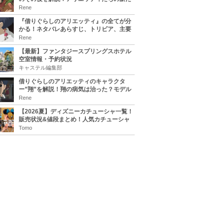
な住処は？翔の病気は治る？
Rene
『借りぐらしのアリエッティ』の全てが分
かる！ネタバレあらすじ、トリビア、主要
キャラまとめ！
Rene
【最新】ファンタジースプリングスホテル
空室情報・予約状況
キャステル編集部
借りぐらしのアリエッティのキャラクタ
ー”翔”を解説！翔の病気は治った？モデル
は誰？
Rene
【2026夏】ディズニーカチューシャ一覧！
販売状況&値段まとめ！人気カチューシャ
をチェック
Tomo