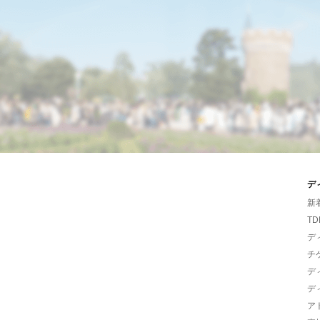
デ
新
TD
デ
チ
デ
デ
ア