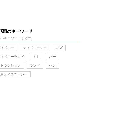
話題のキーワード
熱いキーワードまとめ
ディズニー
ディズニーシー
バズ
ディズニーランド
くし
バー
アトラクション
ランド
ペン
東京ディズニーシー