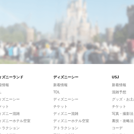
ィズニーランド
ディズニーシー
USJ
着情報
新着情報
新着情報
L
TDL
混雑予想
ィズニーシー
ディズニーシー
グッズ・お土
ケット
チケット
チケット
ィズニー混雑
ディズニー混雑
写真・撮影法
ィズニーホテル空室
ディズニーホテル空室
裏技・攻略法
トラクション
アトラクション
コーデ