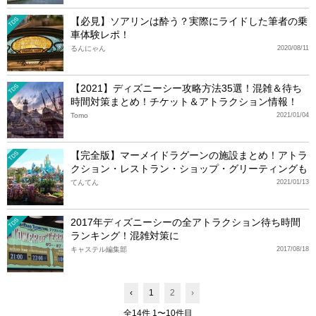
【必見】ソアリンは酔う？実際にライドした筆者の乗
TDS
車体験レポ！
るんにゃん
2020/08/11
【2021】ディズニーシー攻略方法35選！混雑＆待ち
TDS
時間対策まとめ！チケット＆アトラクション情報！
Tomo
2021/01/04
【完全版】マーメイドラグーンの施設まとめ！アトラ
TDS
クション・レストラン・ショップ・グリーティングも
てんてん
2021/01/13
2017年ディズニーシーの全アトラクション待ち時間
TDS
ランキング！混雑対策に
キャステル編集部
2017/08/18
‹
1
2
›
全14件 1〜10件目