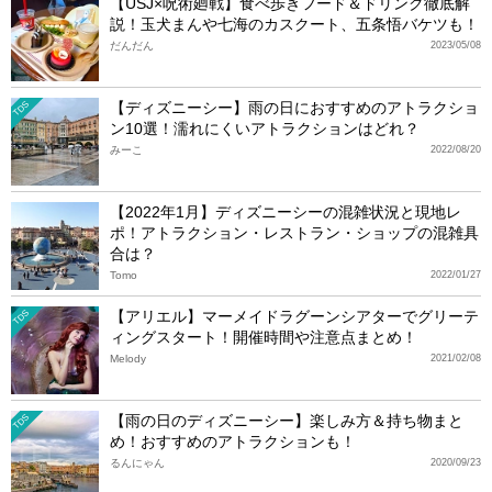
【USJ×呪術廻戦】食べ歩きフード＆ドリンク徹底解
説！玉犬まんや七海のカスクート、五条悟バケツも！
だんだん
2023/05/08
【ディズニーシー】雨の日におすすめのアトラクショ
TDS
ン10選！濡れにくいアトラクションはどれ？
みーこ
2022/08/20
【2022年1月】ディズニーシーの混雑状況と現地レ
ポ！アトラクション・レストラン・ショップの混雑具
合は？
Tomo
2022/01/27
【アリエル】マーメイドラグーンシアターでグリーテ
TDS
ィングスタート！開催時間や注意点まとめ！
Melody
2021/02/08
【雨の日のディズニーシー】楽しみ方＆持ち物まと
TDS
め！おすすめのアトラクションも！
るんにゃん
2020/09/23