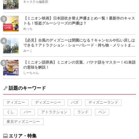
キャステル編集部
【ミニオン映画】日本語吹き替え声優まとめ一覧！最新作のキャス
トも！怪盗グルーシリーズの声優は？
めっち
【必見】台風のディズニーは閉園になる？キャンセルや払い戻しは
できる？アトラクション・ショーパレード・持ち物・メリットまと
め！
みーこ
【ミニオン語辞典】ミニオンの言葉、バナナ語をマスター！41単語
の意味を解説！
しーちゃん
話題のキーワード
ディズニー
ディズニーシー
バズ
ディズニーランド
くし
バー
アトラクション
ランド
ペン
東京ディズニーシー
エリア・特集