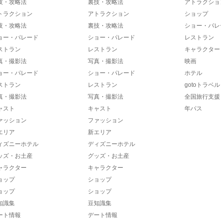
技・攻略法
裏技・攻略法
アトラクショ
トラクション
アトラクション
ショップ
技・攻略法
裏技・攻略法
ショー・パレ
ョー・パレード
ショー・パレード
レストラン
ストラン
レストラン
キャラクター
真・撮影法
写真・撮影法
映画
ョー・パレード
ショー・パレード
ホテル
ストラン
レストラン
gotoトラベル
真・撮影法
写真・撮影法
全国旅行支援
ャスト
キャスト
年パス
ァッション
ファッション
エリア
新エリア
ィズニーホテル
ディズニーホテル
ッズ・お土産
グッズ・お土産
ャラクター
キャラクター
ョップ
ショップ
ョップ
ショップ
知識集
豆知識集
ート情報
デート情報