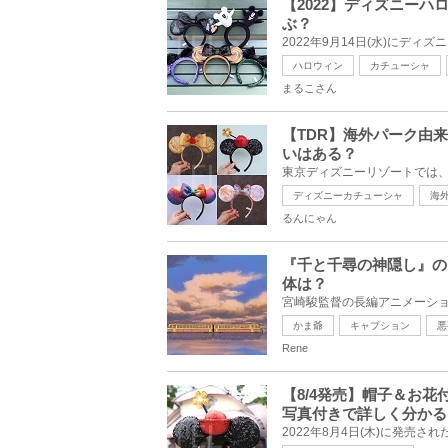
【2022】ディズニー
ぶ？
ハロウィン
カチューシャ
まるこさん
【TDR】海外パーク由
いはある？
ディズニーカチューシャ
海
るんにゃん
『千と千尋の神隠し』の
体は？
かま爺
キャプション
悪
Rene
【8/4発売】帽子＆お
写真付きで詳しく分かる