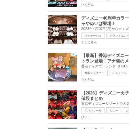
だんだん
ディズニー40周年カラ
ャやぬいば登場！
ヴォヤージュ
グランドエン
まるこさん
【最新】香港ディズニー
トラン登場！アナ雪のメ
香港ディズニー
レストラン
だんだん
【2026】ディズニー
値段まとめ
スパンコール
ミニー
カ
ぴょこ