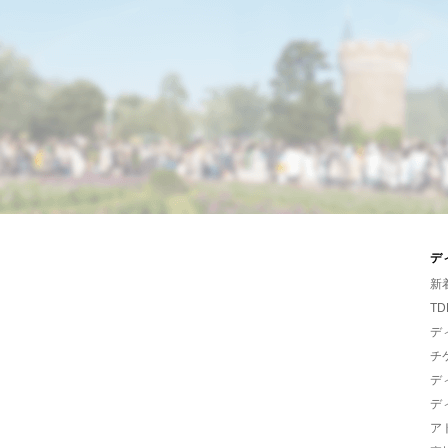
デ
新
TD
デ
チ
デ
デ
ア