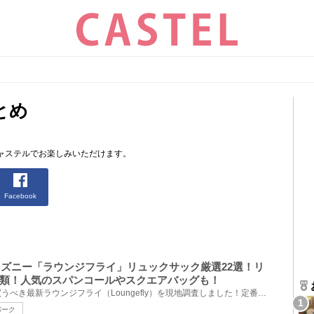
とめ
ャステルでお楽しみいただけます。
Facebook
ディズニー「ラウンジフライ」リュックサック厳選22選！リ
類！人気のスパンコールやスクエアバッグも！
アナハイム・ディズニーで今買うべき最新ラウンジフライ（Loungefly）を現地調査しました！定番のスパン...
パーク