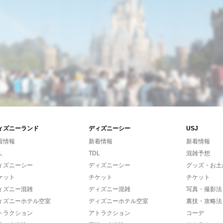
ィズニーランド
ディズニーシー
USJ
着情報
新着情報
新着情報
L
TDL
混雑予想
ィズニーシー
ディズニーシー
グッズ・お土
ケット
チケット
チケット
ィズニー混雑
ディズニー混雑
写真・撮影法
ィズニーホテル空室
ディズニーホテル空室
裏技・攻略法
トラクション
アトラクション
コーデ