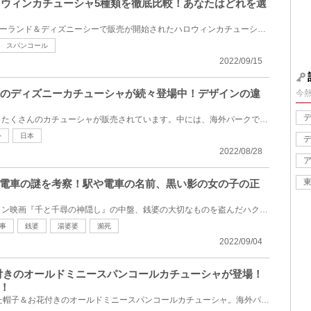
ハロウィンカチューシャ5種類を徹底比較！あなたはどれを選
2022年9月14日(水)にディズニーランド＆ディズニーシーで販売が開始されたハロウィンカチューシャ5種類...
スパンコール
2022/09/15
来のディズニーカチューシャが続々登場中！デザインの違
今
東京ディズニーリゾートでは、たくさんのカチューシャが販売されています。中には、海外パークで先に販...
外
日本
2022/08/28
電車の謎を考察！駅や電車の名前、黒い影の女の子の正
宮崎駿監督の長編アニメーション映画『千と千尋の神隠し』の中盤、銭婆の大切なものを盗んだハクの代わ...
事
銭婆
湯婆婆
瀕死
2022/09/04
花付きのオールドミニースパンコールカチューシャが登場！
！
2022年8月4日(木)に発売された帽子＆お花付きのオールドミニースパンコールカチューシャ。海外パークで...