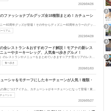
2026/04/26
ーのファッショナブルグッズ全18種類まとめ！カチューシ
2023年4月10日(月)からディズニー40周年グッズが登場！その中からディズニー40周年カラーのグッズ全18種...
ポーリアム
2023/04/28
の全レストラン＆おすすめフード解説！モアナの新レス
ニューやターキーレッグ、人気食べ歩きグルメ！
香港ディズニーランド（HKDL）のレストランやメニューをまとめていきます☆アナ雪エリアのレストランメニ...
食べ歩き
2026/01/03
カチューシャをモチーフにしたキーチェーンが人気！種類・
東京ディズニーリゾートで人気の身につけアイテム、カチューシャがキーチェーンになって登場！東京ディ...
チューシャ
2026/05/27