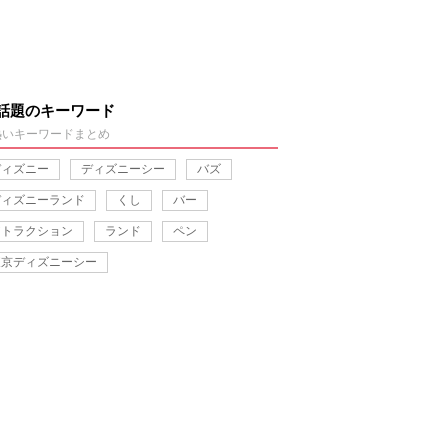
話題のキーワード
熱いキーワードまとめ
ディズニー
ディズニーシー
バズ
ディズニーランド
くし
バー
アトラクション
ランド
ペン
東京ディズニーシー