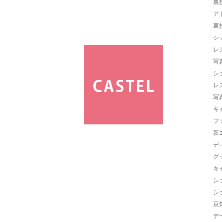
裏
ア
裏
シ
レ
写
シ
レ
写
キ
フ
新
デ
グ
キ
シ
シ
豆
デ