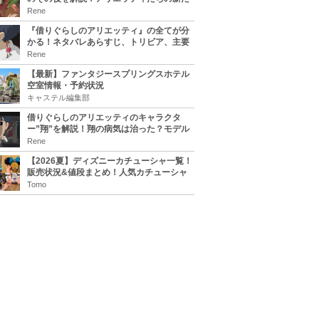
な住処は？翔の病気は治る？
Rene
『借りぐらしのアリエッティ』の全てが分
かる！ネタバレあらすじ、トリビア、主要
キャラまとめ！
Rene
【最新】ファンタジースプリングスホテル
空室情報・予約状況
キャステル編集部
借りぐらしのアリエッティのキャラクタ
ー”翔”を解説！翔の病気は治った？モデル
は誰？
Rene
【2026夏】ディズニーカチューシャ一覧！
販売状況&値段まとめ！人気カチューシャ
をチェック
Tomo