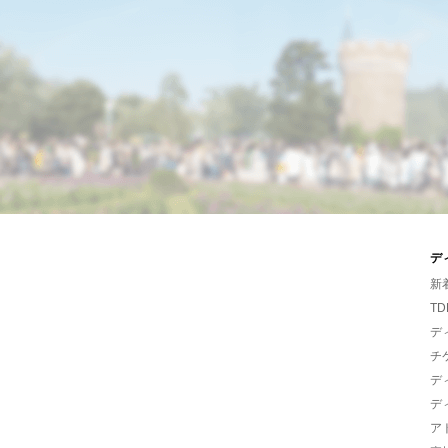
デ
新
TD
デ
チ
デ
デ
ア