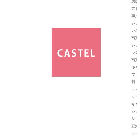
裏
ア
裏
シ
レ
写
シ
レ
写
キ
フ
新
デ
グ
キ
シ
シ
豆
デ