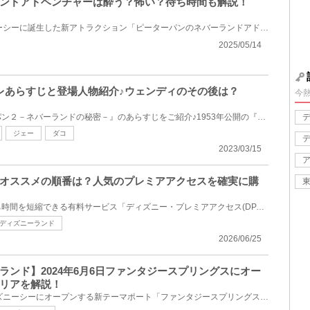
ンドアドベンチャーは酔う？怖い？待ち時間も解説！
2024年6月6日(木)にディズニーシーに誕生した新アトラクション「ピーターパンのネバーランドアドベンチ...
2025/05/14
レあらすじと登場人物紹介♪ウェンディのその後は？
今
ディズニー映画『ピーター・パン２－ネバーランドの秘密－』のあらすじをご紹介♪1953年公開の『ピーター...
ジェー
ダコ
2023/03/15
オススメの順番は？人気のプレミアアクセスを確実に購
アトラクションやショーの待ち時間を短縮できる有料サービス「ディズニー・プレミアアクセス(DPA)」。対...
ディズニーランド
2026/06/25
ランド】2024年6月6日ファンタジースプリングスにオー
リアを解説！
2024年6月6日(木)に東京ディズニーシーにオープンする新テーマポート「ファンタジースプリングス」内に...