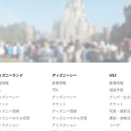
ィズニーランド
ディズニーシー
USJ
着情報
新着情報
新着情報
L
TDL
混雑予想
ィズニーシー
ディズニーシー
グッズ・お土
ケット
チケット
チケット
ィズニー混雑
ディズニー混雑
写真・撮影法
ィズニーホテル空室
ディズニーホテル空室
裏技・攻略法
トラクション
アトラクション
コーデ