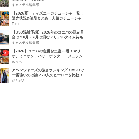
キャステル編集部
【2026夏】ディズニーカチューシャ一覧！
販売状況&値段まとめ！人気カチューシャ
をチェック
Tomo
【USJ混雑予想】2026年のユニバの混み具
合は？8月・9月は混む？リアルタイム待ち
時間アプリも
キャステル編集部
【2026】ユニバの定番お土産33選！マリ
オ、ミニオン、ハリーポッター、ジュラシ
ックパーク、セサミ、SINGなどのグッズ情
めっち
報
アベンジャーズの強さランキング！MCUで
一番強いのは誰？20人のヒーローを比較！
だんだん