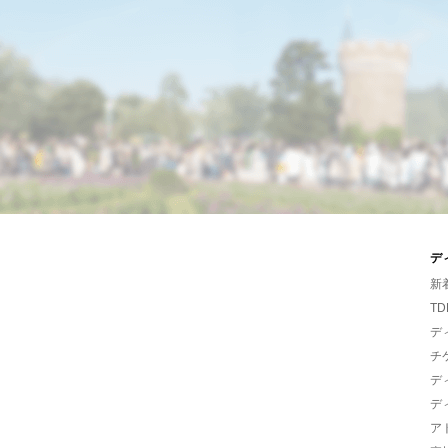
デ
新
TD
デ
チ
デ
デ
ア