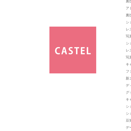
裏
ア
裏
シ
レ
写
シ
レ
写
キ
フ
新
デ
グ
キ
シ
シ
豆
デ