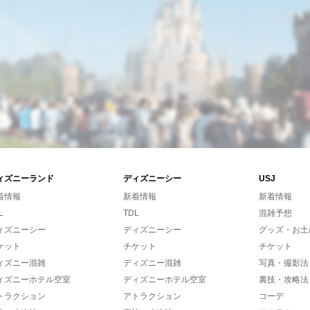
ィズニーランド
ディズニーシー
USJ
着情報
新着情報
新着情報
L
TDL
混雑予想
ィズニーシー
ディズニーシー
グッズ・お土
ケット
チケット
チケット
ィズニー混雑
ディズニー混雑
写真・撮影法
ィズニーホテル空室
ディズニーホテル空室
裏技・攻略法
トラクション
アトラクション
コーデ