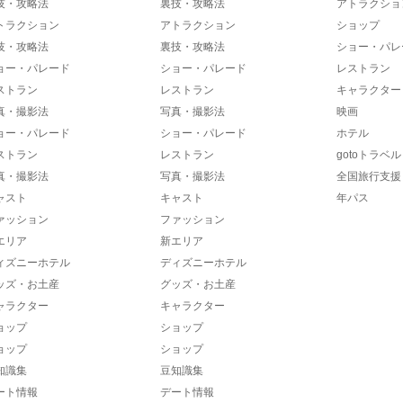
技・攻略法
裏技・攻略法
アトラクショ
トラクション
アトラクション
ショップ
技・攻略法
裏技・攻略法
ショー・パレ
ョー・パレード
ショー・パレード
レストラン
ストラン
レストラン
キャラクター
真・撮影法
写真・撮影法
映画
ョー・パレード
ショー・パレード
ホテル
ストラン
レストラン
gotoトラベル
真・撮影法
写真・撮影法
全国旅行支援
ャスト
キャスト
年パス
ァッション
ファッション
エリア
新エリア
ィズニーホテル
ディズニーホテル
ッズ・お土産
グッズ・お土産
ャラクター
キャラクター
ョップ
ショップ
ョップ
ショップ
知識集
豆知識集
ート情報
デート情報