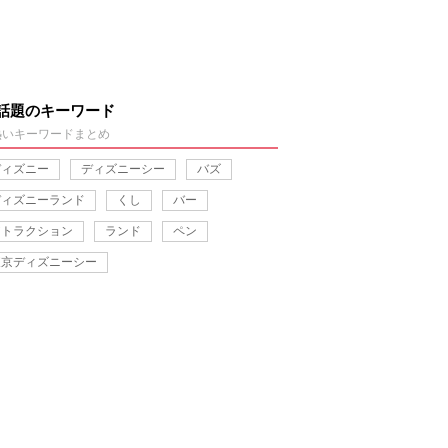
話題のキーワード
熱いキーワードまとめ
ディズニー
ディズニーシー
バズ
ディズニーランド
くし
バー
アトラクション
ランド
ペン
東京ディズニーシー