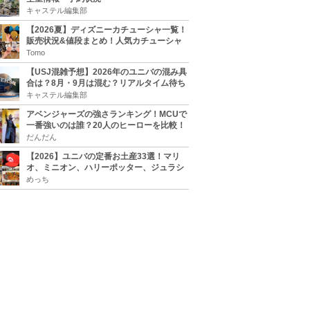
キャステル編集部
【2026夏】ディズニーカチューシャ一覧！
販売状況&値段まとめ！人気カチューシャ
をチェック
Tomo
【USJ混雑予想】2026年のユニバの混み具
合は？8月・9月は混む？リアルタイム待ち
時間アプリも
キャステル編集部
アベンジャーズの強さランキング！MCUで
一番強いのは誰？20人のヒーローを比較！
だんだん
【2026】ユニバの定番お土産33選！マリ
オ、ミニオン、ハリーポッター、ジュラシ
ックパーク、セサミ、SINGなどのグッズ情
めっち
報