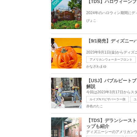
TDS
【TDS】ハロウィーン
ぴょこ
【9/1発売】ディズニ
アメリカンウォーターフロント
かなざわまゆ
【USJ】バブルビート
解説
ルイズN.Yピザパーラー側
ユ
赤色のたこ
【TDS】デランシース
ップも紹介