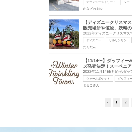
デランシーストリート
シー
かなざわまゆ
【ディズニークリスマス
販売場所や値段、妖精の
ディズニー
リルリンリン
だんだん
【11/14〜】ダッフ
ズ発売決定！スーベニア
ウォールポケット
ダッフィ
まるこさん
‹
1
2