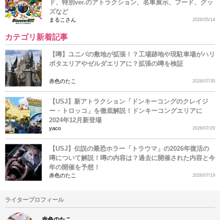
ド、特別ver.のアトラクション、名車展示、フード、グッ
ズなど
まるこさん
2026/05/14
カテゴリ新着記事
【噂】ユニバの敷地が拡張！？工場跡地や現駐車場がハリ
ポタエリアやゼルダエリアに？拡張の噂を検証
赤色のたこ
2026/07/30
【USJ】新アトラクション「ドンキーコングのクレイジ
ー・トロッコ」を徹底解説！ドンキーコングエリアに
2024年12月新登場
yaco
2026/07/29
【USJ】伝説の最恐ホラー「トラウマ」の2026年復活の
噂について解説！噂の内容は？過去に開催された内容と今
年の開催を予想！
赤色のたこ
2026/07/19
ライタープロフィール
赤色のたこ