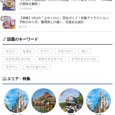
の意味を解説！
しーちゃん
【攻略】USJの「よやくのり」完全ガイド！対象アトラクション、
予約のやり方、整理券との違い、注意点を紹介
めっち
話題のキーワード
ユニバ
なると
フィー
スヌーピー
ボン
エクスプレスパス
セサミストリート
トワイライトパス
ラグーン
スパイダーマン
エリア・特集