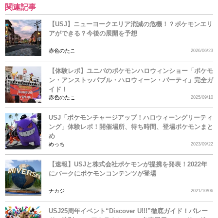
関連記事
【USJ】ニューヨークエリア消滅の危機！？ポケモンエリ
アができる？今後の展開を予想
赤色のたこ
2026/06/23
【体験レポ】ユニバのポケモンハロウィンショー「ポケモ
ン・アンストッパブル・ハロウィーン・パーティ」完全ガ
イド！
赤色のたこ
2025/09/10
USJ「ポケモンチャージアップ！ハロウィーングリーティ
ング」体験レポ！開催場所、待ち時間、登場ポケモンまと
め
めっち
2023/09/22
【速報】USJと株式会社ポケモンが提携を発表！2022年
にパークにポケモンコンテンツが登場
ナカジ
2021/10/06
USJ25周年イベント“Discover U!!!”徹底ガイド！パレー