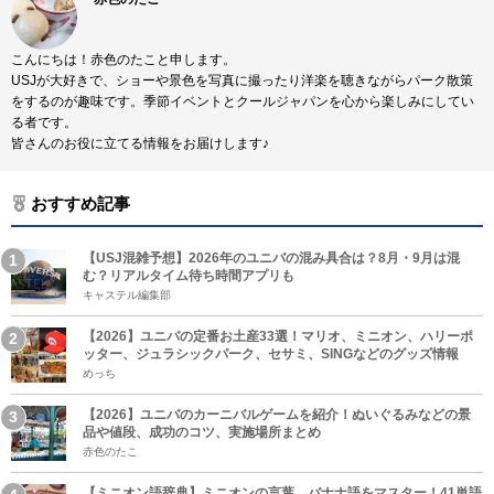
こんにちは！赤色のたこと申します。
USJが大好きで、ショーや景色を写真に撮ったり洋楽を聴きながらパーク散策
をするのが趣味です。季節イベントとクールジャパンを心から楽しみにしてい
る者です。
皆さんのお役に立てる情報をお届けします♪
おすすめ記事
【USJ混雑予想】2026年のユニバの混み具合は？8月・9月は混
む？リアルタイム待ち時間アプリも
キャステル編集部
【2026】ユニバの定番お土産33選！マリオ、ミニオン、ハリーポ
ッター、ジュラシックパーク、セサミ、SINGなどのグッズ情報
めっち
【2026】ユニバのカーニバルゲームを紹介！ぬいぐるみなどの景
品や値段、成功のコツ、実施場所まとめ
赤色のたこ
【ミニオン語辞典】ミニオンの言葉、バナナ語をマスター！41単語