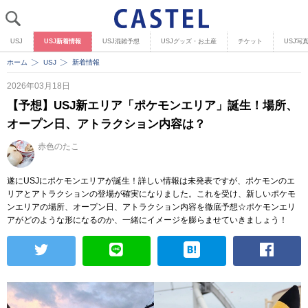
USJ
USJ新着情報
USJ混雑予想
USJグッズ・お土産
チケット
USJ写
ホーム
USJ
新着情報
2026年03月18日
【予想】USJ新エリア「ポケモンエリア」誕生！場所、
オープン日、アトラクション内容は？
赤色のたこ
遂にUSJにポケモンエリアが誕生！詳しい情報は未発表ですが、ポケモンのエ
リアとアトラクションの登場が確実になりました。これを受け、新しいポケモ
ンエリアの場所、オープン日、アトラクション内容を徹底予想☆ポケモンエリ
アがどのような形になるのか、一緒にイメージを膨らませていきましょう！