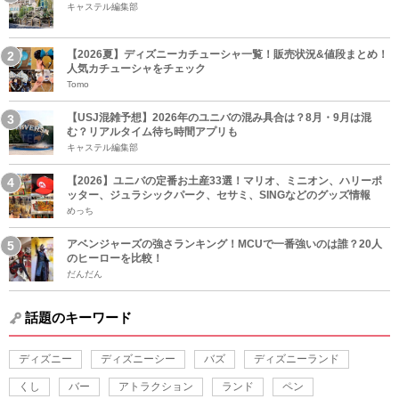
キャステル編集部
【2026夏】ディズニーカチューシャ一覧！販売状況&値段まとめ！
人気カチューシャをチェック
Tomo
【USJ混雑予想】2026年のユニバの混み具合は？8月・9月は混
む？リアルタイム待ち時間アプリも
キャステル編集部
【2026】ユニバの定番お土産33選！マリオ、ミニオン、ハリーポ
ッター、ジュラシックパーク、セサミ、SINGなどのグッズ情報
めっち
アベンジャーズの強さランキング！MCUで一番強いのは誰？20人
のヒーローを比較！
だんだん
話題のキーワード
ディズニー
ディズニーシー
バズ
ディズニーランド
くし
バー
アトラクション
ランド
ペン