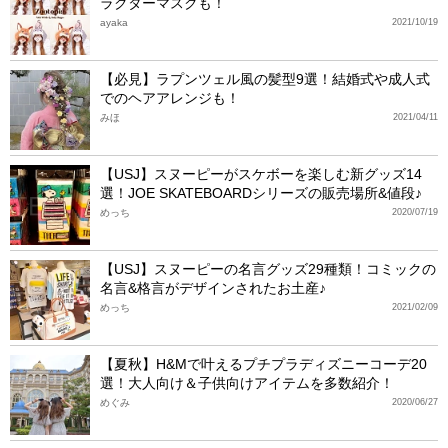
ラクターマスクも！
ayaka
2021/10/19
【必見】ラプンツェル風の髪型9選！結婚式や成人式
でのヘアアレンジも！
みほ
2021/04/11
【USJ】スヌーピーがスケボーを楽しむ新グッズ14
選！JOE SKATEBOARDシリーズの販売場所&値段♪
めっち
2020/07/19
【USJ】スヌーピーの名言グッズ29種類！コミックの
名言&格言がデザインされたお土産♪
めっち
2021/02/09
【夏秋】H&Mで叶えるプチプラディズニーコーデ20
選！大人向け＆子供向けアイテムを多数紹介！
めぐみ
2020/06/27