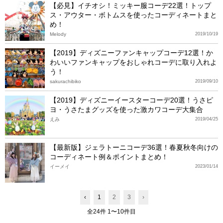
【必見】イチオシ！ミッキー服コーデ22選！トップ
ス・アウター・ボトムスを使ったコーディネートまと
め！
Melody
2019/10/19
【2019】ディズニーファンキャップコーデ12選！か
わいいファンキャップをおしゃれコーデに取り入れよ
う！
sakurachibiko
2019/09/10
【2019】ディズニーイースターコーデ20選！うさピ
ヨ・うさたまグッズを使った激カワコーデ大集合
えみ
2019/04/25
【最新版】ジェラトーニコーデ36選！春夏秋冬向けの
コーディネート例＆ポイントまとめ！
イーメイ
2023/01/14
‹
1
2
3
›
全24件 1〜10件目