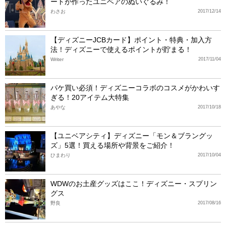
ートが作ったユニベアのぬいぐるみ！
わさお
2017/12/14
【ディズニーJCBカード】ポイント・特典・加入方
法！ディズニーで使えるポイントが貯まる！
Writer
2017/11/04
パケ買い必須！ディズニーコラボのコスメがかわいす
ぎる！20アイテム大特集
あやな
2017/10/18
【ユニベアシティ】ディズニー「モン＆ブラングッ
ズ」5選！買える場所や背景をご紹介！
ひまわり
2017/10/04
WDWのお土産グッズはここ！ディズニー・スプリン
グス
野良
2017/08/16