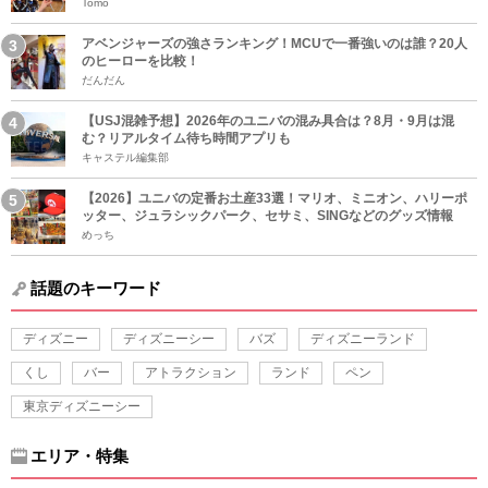
Tomo
アベンジャーズの強さランキング！MCUで一番強いのは誰？20人
のヒーローを比較！
だんだん
【USJ混雑予想】2026年のユニバの混み具合は？8月・9月は混
む？リアルタイム待ち時間アプリも
キャステル編集部
【2026】ユニバの定番お土産33選！マリオ、ミニオン、ハリーポ
ッター、ジュラシックパーク、セサミ、SINGなどのグッズ情報
めっち
話題のキーワード
ディズニー
ディズニーシー
バズ
ディズニーランド
くし
バー
アトラクション
ランド
ペン
東京ディズニーシー
エリア・特集