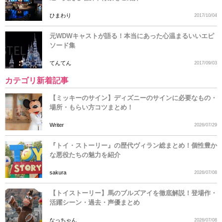
ひまわり
2017/10/04
元WDWキャストが語る！本当にあった心温まるいいエピ
ソード集
てんてん
2017/09/03
カテゴリ新着記事
【ミッキーのサイン】ディズニーのサインに必要なもの・
場所・もらい方コツまとめ！
Writer
2026/07/29
『トイ・ストーリー』の歴代ヴィラン総まとめ！個性豊か
な悪役たちの魅力を紹介
sakura
2026/07/08
【トイストーリー】馬のブルズアイを徹底解説！登場作・
活躍シーン・過去・声優まとめ
なっちゃん
2026/07/08