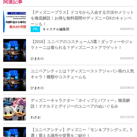
関連記事
【ディズニープラス】ドコモから入会する方法やメリット
を徹底解説！お得な無料期間やディズニーDXのキャンペ
ーンも！
PR
キャステル編集部
2026/05/31
【2018】ユニベアのコスチューム5選！ダッフィーやジェ
ラトーニは着られる？ディズニーストアでゲット！
ひまわり
2018/04/02
ユニベアシティとは？ディズニーストアジャパン発の人気
キャラ！種類やコスチュームも
ひまわり
2022/06/10
ディズニーキャラクター「ホイップとパフィー」徹底解
説！ドナルドとデイジーのユニベアのぬいぐるみ
わさお
2017/11/20
【ユニベアシティ】ディズニー「モン＆ブラングッズ」5
選！買える場所や背景をご紹介！