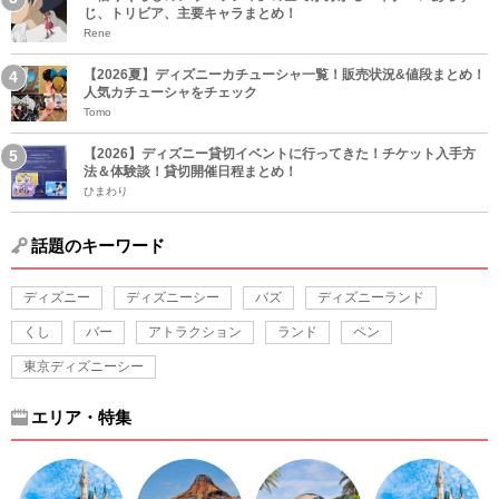
じ、トリビア、主要キャラまとめ！
Rene
【2026夏】ディズニーカチューシャ一覧！販売状況&値段まとめ！
人気カチューシャをチェック
Tomo
【2026】ディズニー貸切イベントに行ってきた！チケット入手方
法＆体験談！貸切開催日程まとめ！
ひまわり
話題のキーワード
ディズニー
ディズニーシー
バズ
ディズニーランド
くし
バー
アトラクション
ランド
ペン
東京ディズニーシー
エリア・特集