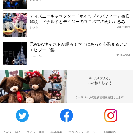
ディズニーキャラクター「ホイップとパフィー」徹底
解説！ドナルドとデイジーのユニベアのぬいぐるみ
わさお
2017/11/20
元WDWキャストが語る！本当にあった心温まるいい
エピソード集
てんてん
2017/09/03
キャステルに
いいね！しよう
テーマパークの最新情報をお届けします!
ライター紹介
ライター募集
会社概要
プライバシーポリシー
利用規約