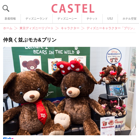
新着情報
ディズニーランド
ディズニーシー
チケット
USJ
ホテル空室
ホーム
東京ディズニーリゾート
キャラクター
ディズニーキャラクター「プリン」
仲良く並ぶモカ&プリン