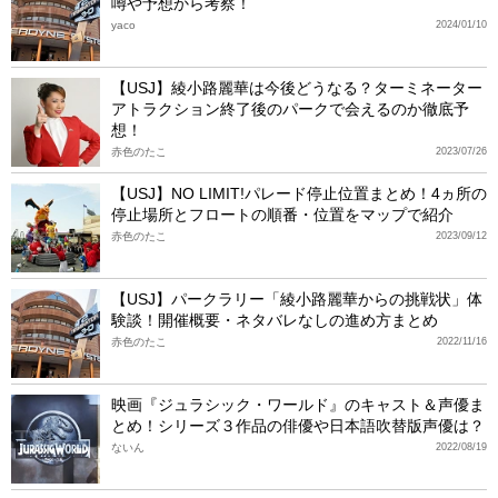
噂や予想から考察！
yaco
2024/01/10
【USJ】綾小路麗華は今後どうなる？ターミネーター
アトラクション終了後のパークで会えるのか徹底予
想！
赤色のたこ
2023/07/26
【USJ】NO LIMIT!パレード停止位置まとめ！4ヵ所の
停止場所とフロートの順番・位置をマップで紹介
赤色のたこ
2023/09/12
【USJ】パークラリー「綾小路麗華からの挑戦状」体
験談！開催概要・ネタバレなしの進め方まとめ
赤色のたこ
2022/11/16
映画『ジュラシック・ワールド』のキャスト＆声優ま
とめ！シリーズ３作品の俳優や日本語吹替版声優は？
ないん
2022/08/19