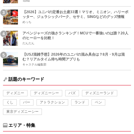
Tomo
【2026】ユニバの定番お土産33選！マリオ、ミニオン、ハリーポ
ッター、ジュラシックパーク、セサミ、SINGなどのグッズ情報
めっち
アベンジャーズの強さランキング！MCUで一番強いのは誰？20人
のヒーローを比較！
だんだん
【USJ混雑予想】2026年のユニバの混み具合は？8月・9月は混
む？リアルタイム待ち時間アプリも
キャステル編集部
話題のキーワード
ディズニー
ディズニーシー
バズ
ディズニーランド
くし
バー
アトラクション
ランド
ペン
東京ディズニーシー
エリア・特集