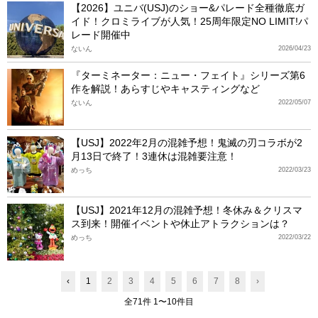
【2026】ユニバ(USJ)のショー&パレード全種徹底ガ
イド！クロミライブが人気！25周年限定NO LIMIT!パ
レード開催中
ないん
2026/04/23
『ターミネーター：ニュー・フェイト』シリーズ第6
作を解説！あらすじやキャスティングなど
ないん
2022/05/07
【USJ】2022年2月の混雑予想！鬼滅の刃コラボが2
月13日で終了！3連休は混雑要注意！
めっち
2022/03/23
【USJ】2021年12月の混雑予想！冬休み＆クリスマ
ス到来！開催イベントや休止アトラクションは？
めっち
2022/03/22
‹
1
2
3
4
5
6
7
8
›
全71件 1〜10件目