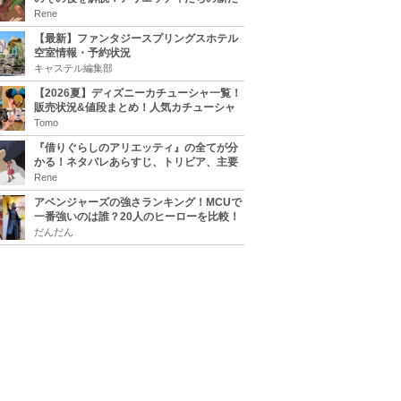
な住処は？翔の病気は治る？
Rene
【最新】ファンタジースプリングスホテル
空室情報・予約状況
キャステル編集部
【2026夏】ディズニーカチューシャ一覧！
販売状況&値段まとめ！人気カチューシャ
をチェック
Tomo
『借りぐらしのアリエッティ』の全てが分
かる！ネタバレあらすじ、トリビア、主要
キャラまとめ！
Rene
アベンジャーズの強さランキング！MCUで
一番強いのは誰？20人のヒーローを比較！
だんだん