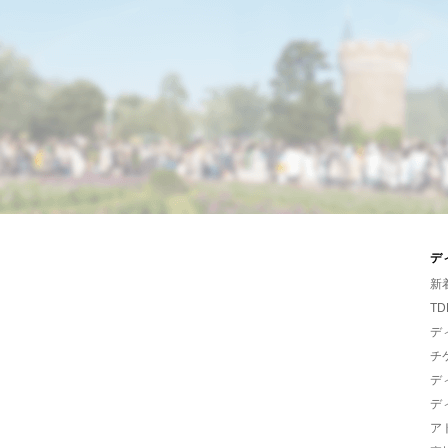
デ
新
TD
デ
チ
デ
デ
ア