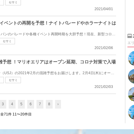
ク
セサミ
2021/04/01
種イベントの再開を予想！ナイトパレードやホラーナイトは
ユニバーサル・スタジオ・ジャパンのパレードや各種イベント再開時期を大胆予想！現在、新型コロナ対策...
セサミ
エ
2021/02/06
の混雑予想 ！マリオエリアはオープン延期、コロナ対策で入場
ユニバーサルスタジオジャパン（USJ）の2021年2月の混雑予想をお届けします。2月4日(木)にオープン予定...
ク
セサミ
2021/02/03
3
4
5
6
7
8
›
全71件 11〜20件目