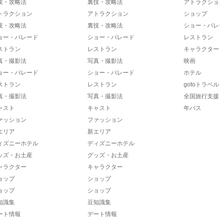
技・攻略法
裏技・攻略法
アトラクショ
トラクション
アトラクション
ショップ
技・攻略法
裏技・攻略法
ショー・パレ
ョー・パレード
ショー・パレード
レストラン
ストラン
レストラン
キャラクター
真・撮影法
写真・撮影法
映画
ョー・パレード
ショー・パレード
ホテル
ストラン
レストラン
gotoトラベル
真・撮影法
写真・撮影法
全国旅行支援
ャスト
キャスト
年パス
ァッション
ファッション
エリア
新エリア
ィズニーホテル
ディズニーホテル
ッズ・お土産
グッズ・お土産
ャラクター
キャラクター
ョップ
ショップ
ョップ
ショップ
知識集
豆知識集
ート情報
デート情報