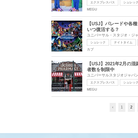
エクスプレスパス
シュレッ
MEGU
【USJ】パレードや各
いつ復活する？
シュレック
ナイトタイム
カブ
【USJ】2021年2月
者数を制限中
エクスプレスパス
シュレッ
MEGU
‹
1
2