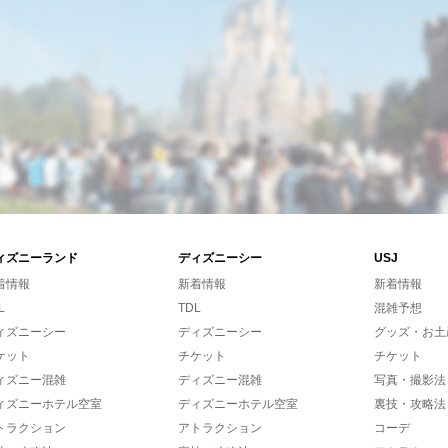
ィズニーランド
ディズニーシー
USJ
着情報
新着情報
新着情報
L
TDL
混雑予想
ィズニーシー
ディズニーシー
グッズ・お土
ケット
チケット
チケット
ィズニー混雑
ディズニー混雑
写真・撮影法
ィズニーホテル空室
ディズニーホテル空室
裏技・攻略法
トラクション
アトラクション
コーデ