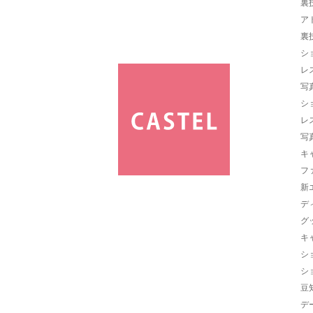
裏
ア
裏
シ
レ
写
シ
レ
写
キ
フ
新
デ
グ
キ
シ
シ
豆
デ