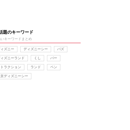
話題のキーワード
熱いキーワードまとめ
ディズニー
ディズニーシー
バズ
ディズニーランド
くし
バー
アトラクション
ランド
ペン
東京ディズニーシー