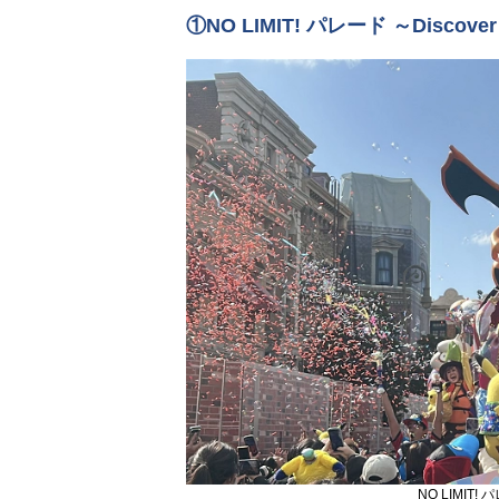
①NO LIMIT! パレード ～Discove
NO LIMIT! 