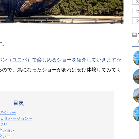
エ
す。
パン（ユニバ）で楽しめるショーを紹介していきます☆
るので、気になったショーがあればぜひ体験してみてく
目次
定のショー
r U!!! バージョン～
マツリ
クション
タジー