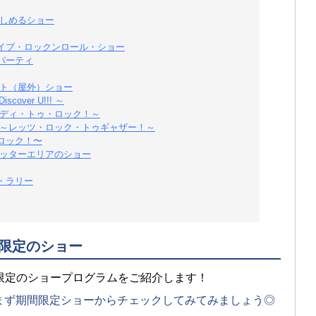
楽しめるショー
イブ・ロックンロール・ショー
パーティ
ート（屋外）ショー
cover U!!! ～
レディ・トゥ・ロック！～
 ～レッツ・ロック・トゥギャザー！～
ロック！〜
ポッターエリアのショー
・ラリー
間限定のショー
限定のショープログラムをご紹介します！
まず期間限定ショーからチェックしてみてみましょう◎