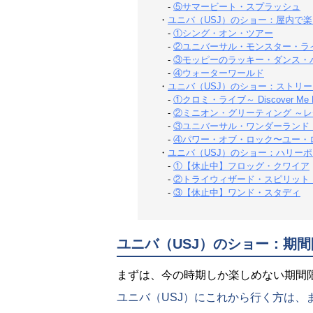
-
⑤サマービート・スプラッシュ
・
ユニバ（USJ）のショー：屋内で
-
①シング・オン・ツアー
-
②ユニバーサル・モンスター・ラ
-
③モッピーのラッキー・ダンス・
-
④ウォーターワールド
・
ユニバ（USJ）のショー：ストリ
-
①クロミ・ライブ～ Discover Me Dis
-
②ミニオン・グリーティング ～
-
③ユニバーサル・ワンダーランド
-
④パワー・オブ・ロック〜ユー・
・
ユニバ（USJ）のショー：ハリー
-
①【休止中】フロッグ・クワイア
-
②トライウィザード・スピリット
-
③【休止中】ワンド・スタディ
ユニバ（USJ）のショー：期
まずは、今の時期しか楽しめない期間
ユニバ（USJ）にこれから行く方は、