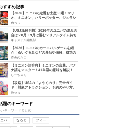
おすすめ記事
【2026】ユニバの定番お土産33選！マリ
オ、ミニオン、ハリーポッター、ジュラシ
ックパーク、セサミ、SINGなどのグッズ情
めっち
報
【USJ混雑予想】2026年のユニバの混み具
合は？8月・9月は混む？リアルタイム待ち
時間アプリも
キャステル編集部
【2026】ユニバのカーニバルゲームを紹
介！ぬいぐるみなどの景品や値段、成功の
コツ、実施場所まとめ
赤色のたこ
【ミニオン語辞典】ミニオンの言葉、バナ
ナ語をマスター！41単語の意味を解説！
しーちゃん
【攻略】USJの「よやくのり」完全ガイ
ド！対象アトラクション、予約のやり方、
整理券との違い、注意点を紹介
めっち
話題のキーワード
熱いキーワードまとめ
ユニバ
なると
フィー