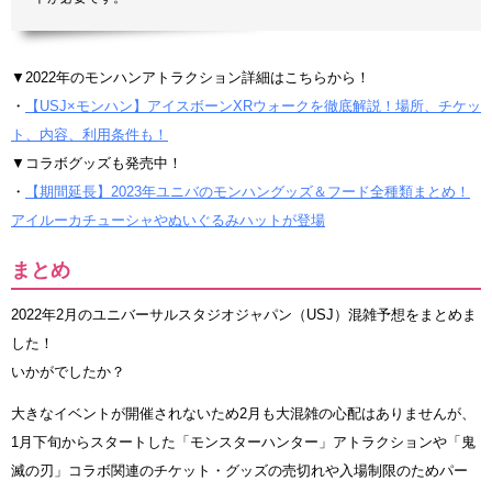
▼2022年のモンハンアトラクション詳細はこちらから！
・
【USJ×モンハン】アイスボーンXRウォークを徹底解説！場所、チケッ
ト、内容、利用条件も！
▼コラボグッズも発売中！
・
【期間延長】2023年ユニバのモンハングッズ＆フード全種類まとめ！
アイルーカチューシャやぬいぐるみハットが登場
まとめ
2022年2月のユニバーサルスタジオジャパン（USJ）混雑予想をまとめま
した！
いかがでしたか？
大きなイベントが開催されないため2月も大混雑の心配はありませんが、
1月下旬からスタートした「モンスターハンター」アトラクションや「鬼
滅の刃」コラボ関連のチケット・グッズの売切れや入場制限のためパー