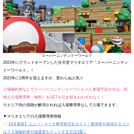
スーパーニンテンドーワールド
2021年にグランドオープンした任天堂マリオエリア「スーパーニンテン
ドーワールド」！
2022年に1周年を迎えますが、変わらぬ人気☆
入場確約券なしでスーパーニンテンドーワールドに来場予定の方は、現
地で入場整理券（無料）をGETを引き続きおわすれなく！
※エリア内の混雑が解消されれば入場整理券なしで入場できます。
▼マリオエリアの入場整理券情報
・
【8月最新】ユニバ・マリオ整理券完全ガイド！整理券を取得するコツ
は？入場確約券や抽選券をゲットする方法3選！