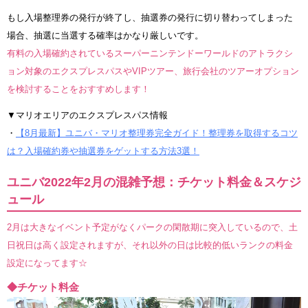
もし入場整理券の発行が終了し、抽選券の発行に切り替わってしまった
場合、抽選に当選する確率はかなり厳しいです。
有料の入場確約されているスーパーニンテンドーワールドのアトラクシ
ョン対象のエクスプレスパスやVIPツアー、旅行会社のツアーオプション
を検討することをおすすめします！
▼マリオエリアのエクスプレスパス情報
・
【8月最新】ユニバ・マリオ整理券完全ガイド！整理券を取得するコツ
は？入場確約券や抽選券をゲットする方法3選！
ユニバ2022年2月の混雑予想：チケット料金＆スケジ
ュール
2月は大きなイベント予定がなくパークの閑散期に突入しているので、土
日祝日は高く設定されますが、それ以外の日は比較的低いランクの料金
設定になってます☆
◆チケット料金