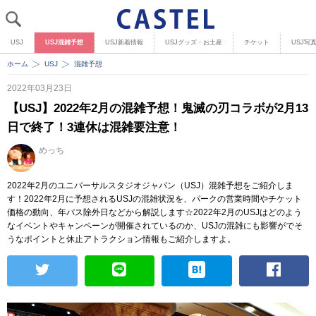
USJ
USJ混雑予想
USJ新着情報
USJグッズ・お土産
チケット
USJ写
ホーム
USJ
混雑予想
2022年03月23日
【USJ】2022年2月の混雑予想！鬼滅の刃コラボが2月13
日で終了！3連休は混雑要注意！
めっち
2022年2月のユニバーサルスタジオジャパン（USJ）混雑予想をご紹介しま
す！2022年2月に予想されるUSJの混雑状況を、パークの営業時間やチケット
価格の動向、年パス除外日などから解説します☆2022年2月のUSJはどのよう
なイベントやキャンペーンが開催されているのか、USJの混雑にも影響がでそ
うなポイントと休止アトラクション情報もご紹介しますよ。