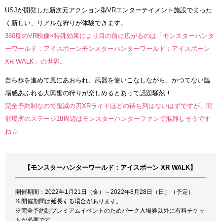
USJが開発した新次元アクション型VRエンターテイメント施設でまった
く新しい、リアルな狩りが体験できます。
360度のVR映像×特殊効果により目の前に広がるのは「モンスターハンタ
ーワールド：アイスボーンモンスターハンターワールド：アイスボーン
XR WALK」の世界。
自ら歩を進めて風にあおられ、武器を使いこなしながら、かつてない臨
場感あふれる大興奮の狩りが楽しめるとあって話題騒然！
完全予約制なので鬼滅の刃XRライドほどの待ち列はないはずですが、開
催場所のステージ18周辺はモンスターハンターファンで混雑しそうです
ね☆
【モンスターハンターワールド：アイスボーン XR WALK】
開催期間：2022年1月21日（金）～2022年8月28日（日）（予定）
※開催期間は延長する場合があります。
※完全予約制プレミアムイベントのためパーク入場券以外に有料チケッ
トが必要です。