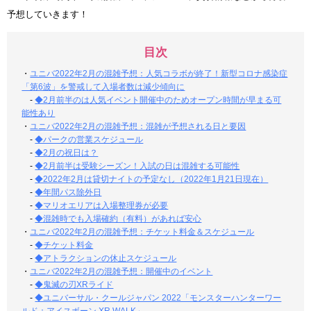
予想していきます！
目次
・
ユニバ2022年2月の混雑予想：人気コラボが終了！新型コロナ感染症
「第6波」を警戒して入場者数は減少傾向に
-
◆2月前半のは人気イベント開催中のためオープン時間が早まる可
能性あり
・
ユニバ2022年2月の混雑予想：混雑が予想される日と要因
-
◆パークの営業スケジュール
-
◆2月の祝日は？
-
◆2月前半は受験シーズン！入試の日は混雑する可能性
-
◆2022年2月は貸切ナイトの予定なし（2022年1月21日現在）
-
◆年間パス除外日
-
◆マリオエリアは入場整理券が必要
-
◆混雑時でも入場確約（有料）があれば安心
・
ユニバ2022年2月の混雑予想：チケット料金＆スケジュール
-
◆チケット料金
-
◆アトラクションの休止スケジュール
・
ユニバ2022年2月の混雑予想：開催中のイベント
-
◆鬼滅の刃XRライド
-
◆ユニバーサル・クールジャパン 2022「モンスターハンターワー