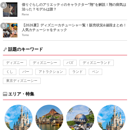
借りぐらしのアリエッティのキャラクター”翔”を解説！翔の病気は
治った？モデルは誰？
Rene
【2026夏】ディズニーカチューシャ一覧！販売状況&値段まとめ！
人気カチューシャをチェック
Tomo
話題のキーワード
ディズニー
ディズニーシー
バズ
ディズニーランド
くし
バー
アトラクション
ランド
ペン
東京ディズニーシー
エリア・特集