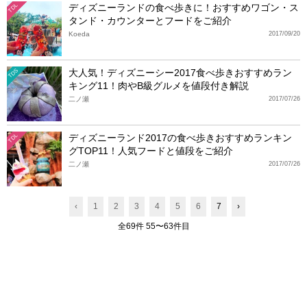
ディズニーランドの食べ歩きに！おすすめワゴン・ス
TDL
タンド・カウンターとフードをご紹介
Koeda
2017/09/20
大人気！ディズニーシー2017食べ歩きおすすめラン
TDS
キング11！肉やB級グルメを値段付き解説
二ノ瀬
2017/07/26
ディズニーランド2017の食べ歩きおすすめランキン
TDL
グTOP11！人気フードと値段をご紹介
二ノ瀬
2017/07/26
‹
1
2
3
4
5
6
7
›
全69件 55〜63件目