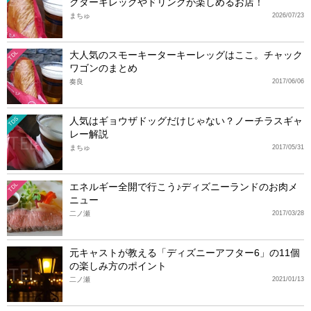
クターキレッグやドリンクが楽しめるお店！
まちゅ
2026/07/23
大人気のスモーキーターキーレッグはここ。チャック
TDL
ワゴンのまとめ
奏良
2017/06/06
人気はギョウザドッグだけじゃない？ノーチラスギャ
TDS
レー解説
まちゅ
2017/05/31
エネルギー全開で行こう♪ディズニーランドのお肉メ
TDL
ニュー
二ノ瀬
2017/03/28
元キャストが教える「ディズニーアフター6」の11個
の楽しみ方のポイント
二ノ瀬
2021/01/13