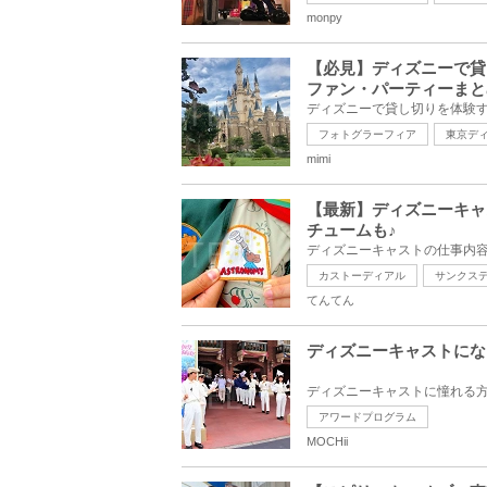
monpy
【必見】ディズニーで貸
ファン・パーティーまと
フォトグラーフィア
東京デ
mimi
【最新】ディズニーキャ
チュームも♪
カストーディアル
サンクス
てんてん
ディズニーキャストにな
アワードプログラム
MOCHii