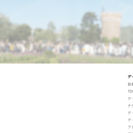
デ
新
TD
デ
チ
デ
デ
ア