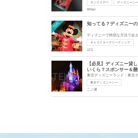
サンクスデー
ディズニーシ
Writer
TDS
知ってる？ディズニーの
キャラクターグリーティング
はな
【必見】ディズニー貸し
いくら？スポンサー＆懸
東京ディズニーシー
二ノ瀬