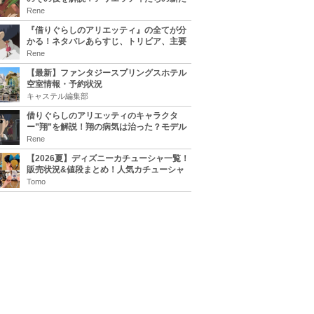
な住処は？翔の病気は治る？
Rene
『借りぐらしのアリエッティ』の全てが分
かる！ネタバレあらすじ、トリビア、主要
キャラまとめ！
Rene
【最新】ファンタジースプリングスホテル
空室情報・予約状況
キャステル編集部
借りぐらしのアリエッティのキャラクタ
ー”翔”を解説！翔の病気は治った？モデル
は誰？
Rene
【2026夏】ディズニーカチューシャ一覧！
販売状況&値段まとめ！人気カチューシャ
をチェック
Tomo