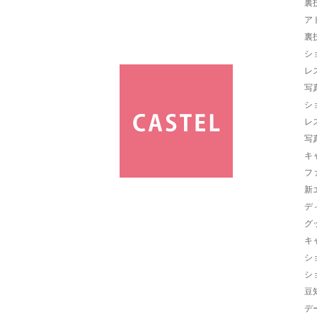
裏
ア
裏
シ
レ
写
シ
レ
写
キ
フ
新
デ
グ
キ
シ
シ
豆
デ