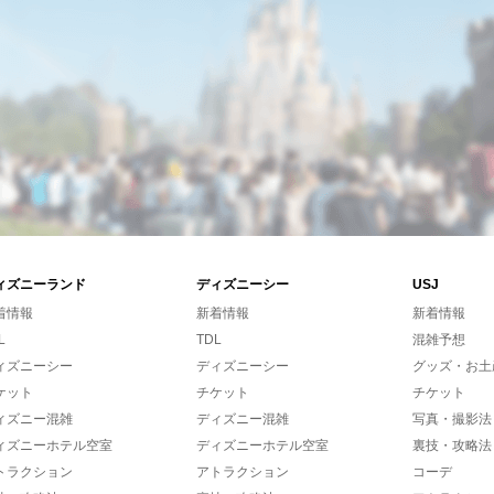
ィズニーランド
ディズニーシー
USJ
着情報
新着情報
新着情報
L
TDL
混雑予想
ィズニーシー
ディズニーシー
グッズ・お土
ケット
チケット
チケット
ィズニー混雑
ディズニー混雑
写真・撮影法
ィズニーホテル空室
ディズニーホテル空室
裏技・攻略法
トラクション
アトラクション
コーデ