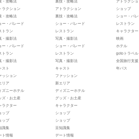
技・攻略法
裏技・攻略法
アトラクショ
トラクション
アトラクション
ショップ
技・攻略法
裏技・攻略法
ショー・パレ
ョー・パレード
ショー・パレード
レストラン
ストラン
レストラン
キャラクター
真・撮影法
写真・撮影法
映画
ョー・パレード
ショー・パレード
ホテル
ストラン
レストラン
gotoトラベル
真・撮影法
写真・撮影法
全国旅行支援
ャスト
キャスト
年パス
ァッション
ファッション
エリア
新エリア
ィズニーホテル
ディズニーホテル
ッズ・お土産
グッズ・お土産
ャラクター
キャラクター
ョップ
ショップ
ョップ
ショップ
知識集
豆知識集
ート情報
デート情報