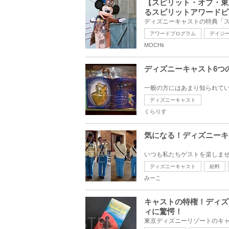
【スピリット・オブ・東
るスピリットアワードピ
アワードプログラム
デイジ
MOCHii
ディズニーキャスト6つ
ディズニーキャスト
くらりす
気になる！ディズニーキ
ディズニーキャスト
給料
みーこ
キャストの特権！ディズ
ィに驚愕！