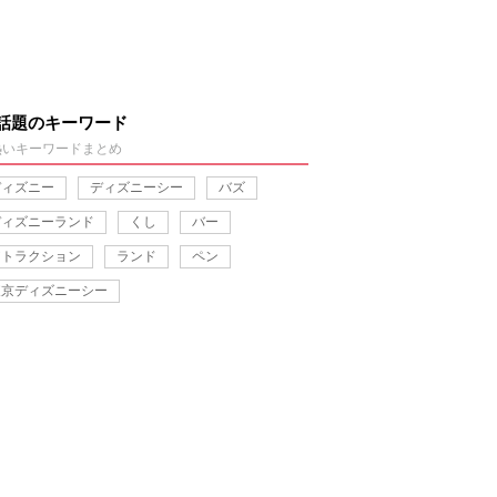
話題のキーワード
熱いキーワードまとめ
ディズニー
ディズニーシー
バズ
ディズニーランド
くし
バー
アトラクション
ランド
ペン
東京ディズニーシー