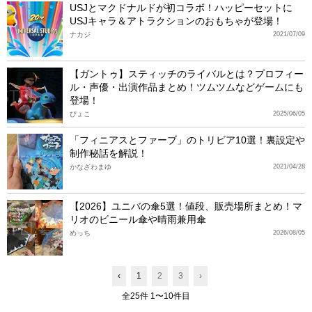
USJとマクドナルドが初コラボ！ハッピーセットに
USJキャラ＆アトラクションのおもちゃが登場！
ナカジ
2021/07/09
【ガントゥ】スティッチのライバルとは？プロフィー
ル・声優・出演作品まとめ！ツムツムなどゲームにも
登場！
ぴょこ
2025/06/05
「フィニアスとファーブ」のトリビア10選！裏設定や
制作秘話を解説！
かなざわまゆ
2021/04/28
【2026】ユニバの傘5選！値段、販売場所まとめ！マ
リオのビニール傘や晴雨兼用傘
めっち
2026/08/05
‹
1
2
3
›
全25件 1〜10件目