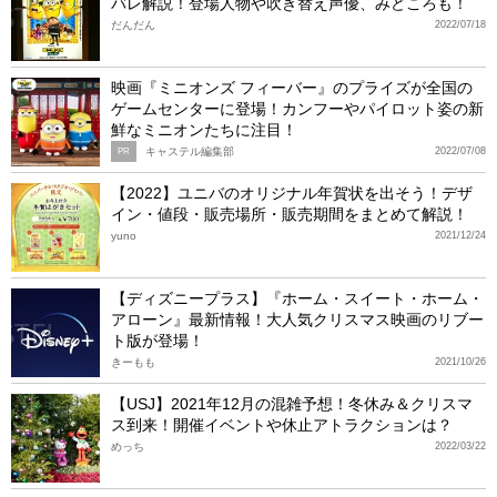
バレ解説！登場人物や吹き替え声優、みどころも！
だんだん
2022/07/18
映画『ミニオンズ フィーバー』のプライズが全国の
ゲームセンターに登場！カンフーやパイロット姿の新
鮮なミニオンたちに注目！
キャステル編集部
2022/07/08
PR
【2022】ユニバのオリジナル年賀状を出そう！デザ
イン・値段・販売場所・販売期間をまとめて解説！
yuno
2021/12/24
【ディズニープラス】『ホーム・スイート・ホーム・
アローン』最新情報！大人気クリスマス映画のリブー
ト版が登場！
きーもも
2021/10/26
【USJ】2021年12月の混雑予想！冬休み＆クリスマ
ス到来！開催イベントや休止アトラクションは？
めっち
2022/03/22