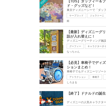
TDS
【TDS】ダッフィー＆
ド・グッズなど！
ケープコッド
ジェラトーニ
姫
【最新】ディズニーグリ
設が入れ替えに！
グーフィー
キャラクターダ
なっちゃん
【必見】車椅子でディズ
ションまとめ！
アトラクション
車椅子
しろまる
【終了】ドナルドの誕生