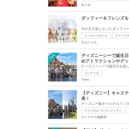
めぐみ
ダッフィー＆フレンズを
メッセージボトル
アミーゴ
るんにゃん
TDS
ディズニーシーで誕生日
めアトラクションやグッ
ゴンドリエ
Tomo
【ディズニー】キャステ
表！
クリスタルパレスレストラン
キャステル編集部