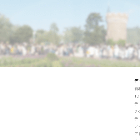
デ
新
TD
デ
チ
デ
デ
ア