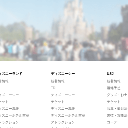
ィズニーランド
ディズニーシー
USJ
着情報
新着情報
新着情報
L
TDL
混雑予想
ィズニーシー
ディズニーシー
グッズ・お土
ケット
チケット
チケット
ィズニー混雑
ディズニー混雑
写真・撮影法
ィズニーホテル空室
ディズニーホテル空室
裏技・攻略法
トラクション
アトラクション
コーデ