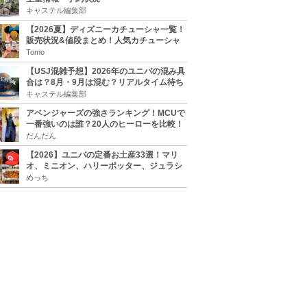
キャステル編集部
【2026夏】ディズニーカチューシャ一覧！
販売状況&値段まとめ！人気カチューシャ
をチェック
Tomo
【USJ混雑予想】2026年のユニバの混み具
合は？8月・9月は混む？リアルタイム待ち
時間アプリも
キャステル編集部
アベンジャーズの強さランキング！MCUで
一番強いのは誰？20人のヒーローを比較！
だんだん
【2026】ユニバの定番お土産33選！マリ
オ、ミニオン、ハリーポッター、ジュラシ
ックパーク、セサミ、SINGなどのグッズ情
めっち
報