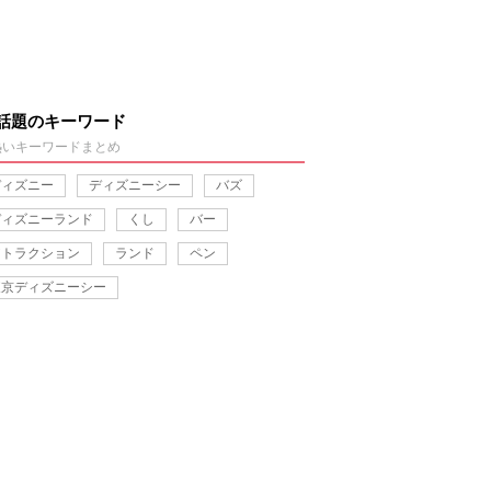
話題のキーワード
熱いキーワードまとめ
ディズニー
ディズニーシー
バズ
ディズニーランド
くし
バー
アトラクション
ランド
ペン
東京ディズニーシー