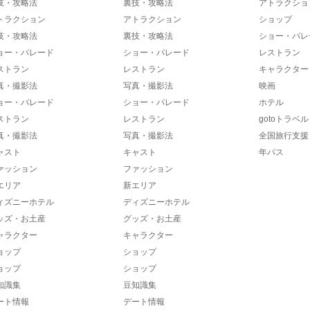
技・攻略法
裏技・攻略法
アトラクショ
トラクション
アトラクション
ショップ
技・攻略法
裏技・攻略法
ショー・パレ
ョー・パレード
ショー・パレード
レストラン
ストラン
レストラン
キャラクター
真・撮影法
写真・撮影法
映画
ョー・パレード
ショー・パレード
ホテル
ストラン
レストラン
gotoトラベル
真・撮影法
写真・撮影法
全国旅行支援
ャスト
キャスト
年パス
ァッション
ファッション
エリア
新エリア
ィズニーホテル
ディズニーホテル
ッズ・お土産
グッズ・お土産
ャラクター
キャラクター
ョップ
ショップ
ョップ
ショップ
知識集
豆知識集
ート情報
デート情報