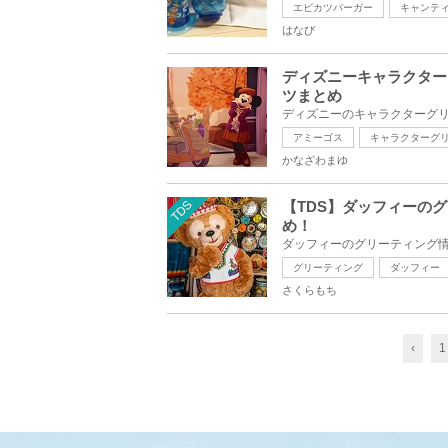
エビカツバーガー
キャンテ
はなび
ディズニーキャラクター
ツまとめ
アミーゴス
キャラクターグ
かなざわまゆ
TDS
【TDS】ダッフィーの
め！
グリーティング
ダッフィー
さくらもち
‹
1