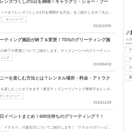
フレンズづくしの1日を満喫！キャラグリ・ショー・フー
東京ディズニーシーで「ダッフィー＆フレンズづくしの1日を満喫する方法」をご紹介します♡大人気の「ダ...
ガッレリーア
2019/10/05
ーティング施設が終了＆変更！TDSのグリーティング施
今
ディズニーグリーティング施設の終了や変更についてご紹介します。ディズニーシーのグリーティング施設...
イニング
2019/04/18
ニーを楽しむ方法とは？レンタル場所・料金・アトラク
車椅子でもディズニーリゾートを楽しむことができます！東京ディズニーリゾートで車椅子をレンタル場所...
ディズニーシー
2019/11/29
日イベントまとめ！600分待ちのグリーティング？！
ディズニーの人気キャラクター「ドナルド」の誕生日についてご紹介します！『ドナルドの“ハッピーバース...