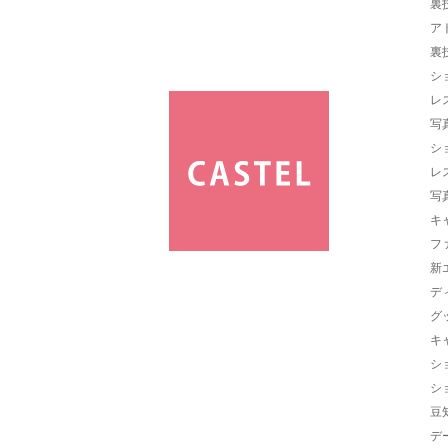
裏
ア
裏
シ
レ
写
シ
レ
写
キ
フ
新
デ
グ
キ
シ
シ
豆
デ