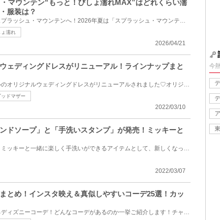
ュ・マウンテン“もっと！びしょ濡れMAX”はどれくらい濡
・服装は？
東京ディズニーランドの夏はスプラッシュ・マウンテンへ！2026年夏は「スプラッシュ・マウンテン“もっと...
しょ濡れ
2026/04/21
ウェディングドレスがリニューアル！ラインナップまと
今
ディズニーアンバサダーホテルのオリジナルウェディングドレスがリニューアルされました♡オリジナルウェ...
ゴッドマザー
2022/03/10
ンドソープ」と「手洗いスタンプ」が発売！ミッキーと
東京ディズニーリゾートより、ミッキーと一緒に楽しく手洗いができるアイテムとして、新しくなった「ハ...
2022/03/07
まとめ！インスタ映え＆真似しやすいコーデ25選！カッ
ディズニーリゾートでよく見るディズニーコーデ！どんなコーデがあるのか一挙ご紹介します！チャレンジ...