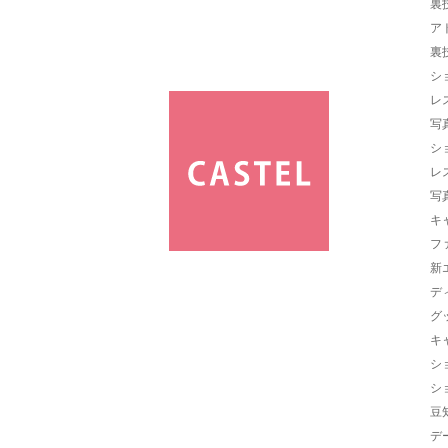
裏
ア
裏
シ
レ
写
シ
レ
写
キ
フ
新
デ
グ
キ
シ
シ
豆
デ