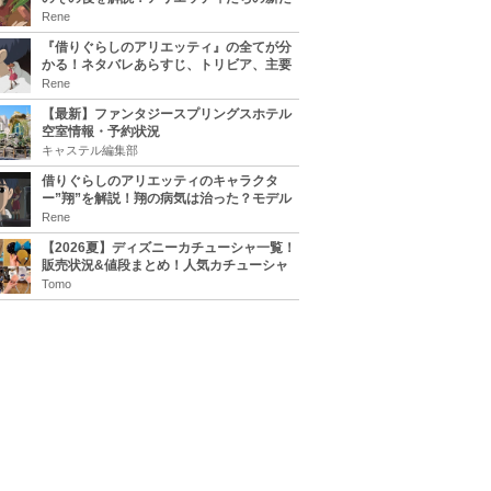
な住処は？翔の病気は治る？
Rene
『借りぐらしのアリエッティ』の全てが分
かる！ネタバレあらすじ、トリビア、主要
キャラまとめ！
Rene
【最新】ファンタジースプリングスホテル
空室情報・予約状況
キャステル編集部
借りぐらしのアリエッティのキャラクタ
ー”翔”を解説！翔の病気は治った？モデル
は誰？
Rene
【2026夏】ディズニーカチューシャ一覧！
販売状況&値段まとめ！人気カチューシャ
をチェック
Tomo