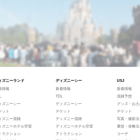
ィズニーランド
ディズニーシー
USJ
着情報
新着情報
新着情報
L
TDL
混雑予想
ィズニーシー
ディズニーシー
グッズ・お土
ケット
チケット
チケット
ィズニー混雑
ディズニー混雑
写真・撮影法
ィズニーホテル空室
ディズニーホテル空室
裏技・攻略法
トラクション
アトラクション
コーデ