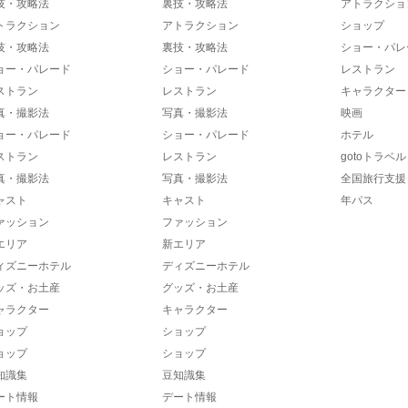
技・攻略法
裏技・攻略法
アトラクショ
トラクション
アトラクション
ショップ
技・攻略法
裏技・攻略法
ショー・パレ
ョー・パレード
ショー・パレード
レストラン
ストラン
レストラン
キャラクター
真・撮影法
写真・撮影法
映画
ョー・パレード
ショー・パレード
ホテル
ストラン
レストラン
gotoトラベル
真・撮影法
写真・撮影法
全国旅行支援
ャスト
キャスト
年パス
ァッション
ファッション
エリア
新エリア
ィズニーホテル
ディズニーホテル
ッズ・お土産
グッズ・お土産
ャラクター
キャラクター
ョップ
ショップ
ョップ
ショップ
知識集
豆知識集
ート情報
デート情報