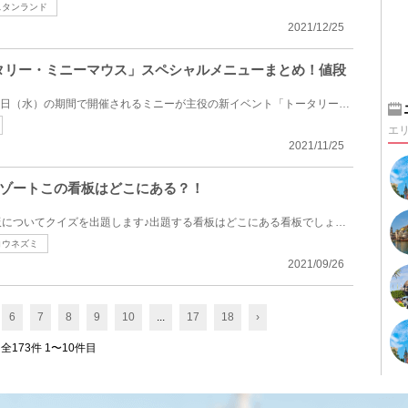
スタンランド
2021/12/25
トータリー・ミニーマウス」スペシャルメニューまとめ！値段
2022年1月18日（火）～3月30日（水）の期間で開催されるミニーが主役の新イベント「トータリー・ミニー...
エ
2021/11/25
ゾートこの看板はどこにある？！
東京ディズニーリゾートの看板についてクイズを出題します♪出題する看板はどこにある看板でしょうか！ど...
コウネズミ
2021/09/26
6
7
8
9
10
...
17
18
›
全173件 1〜10件目