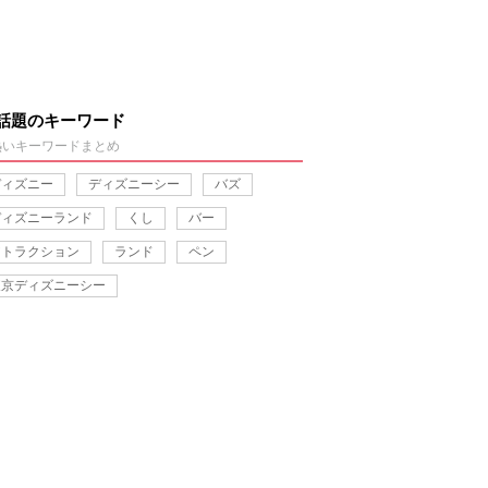
話題のキーワード
熱いキーワードまとめ
ディズニー
ディズニーシー
バズ
ディズニーランド
くし
バー
アトラクション
ランド
ペン
東京ディズニーシー