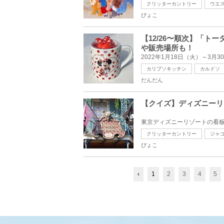
クリッターカントリー
ウエ
ぴょこ
【12/26〜順次】「
や販売場所も！
カリプソキッチン
カルドソ
だんだん
【クイズ】ディズニーリ
クリッターカントリー
ジャ
ぴょこ
‹
1
2
3
4
5