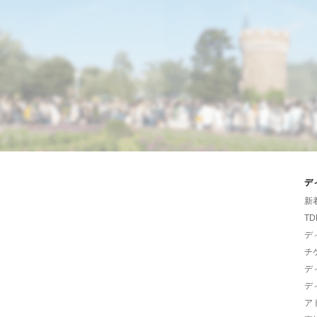
デ
新
TD
デ
チ
デ
デ
ア