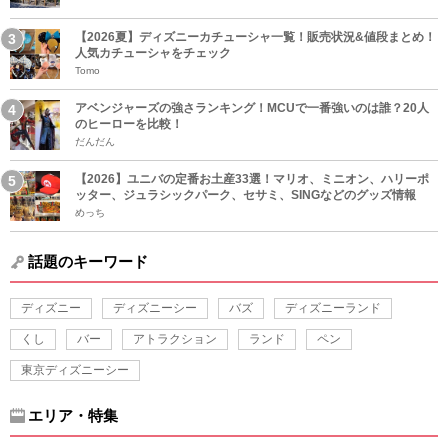
【2026夏】ディズニーカチューシャ一覧！販売状況&値段まとめ！
人気カチューシャをチェック
Tomo
アベンジャーズの強さランキング！MCUで一番強いのは誰？20人
のヒーローを比較！
だんだん
【2026】ユニバの定番お土産33選！マリオ、ミニオン、ハリーポ
ッター、ジュラシックパーク、セサミ、SINGなどのグッズ情報
めっち
話題のキーワード
ディズニー
ディズニーシー
バズ
ディズニーランド
くし
バー
アトラクション
ランド
ペン
東京ディズニーシー
エリア・特集