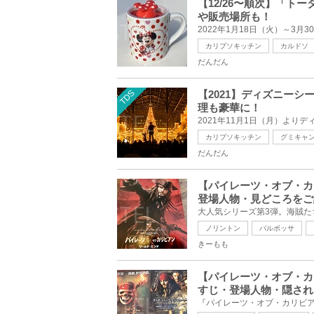
【12/26〜順次】「
や販売場所も！
カリプソキッチン
カルドソ
だんだん
TDS
【2021】ディズニー
理も豪華に！
カリプソキッチン
グミキャ
だんだん
【パイレーツ・オブ・カ
登場人物・見どころをご
ノリントン
バルボッサ
きーもも
【パイレーツ・オブ・カ
すじ・登場人物・隠され