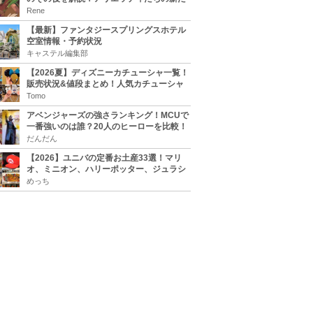
な住処は？翔の病気は治る？
Rene
【最新】ファンタジースプリングスホテル
空室情報・予約状況
キャステル編集部
【2026夏】ディズニーカチューシャ一覧！
販売状況&値段まとめ！人気カチューシャ
をチェック
Tomo
アベンジャーズの強さランキング！MCUで
一番強いのは誰？20人のヒーローを比較！
だんだん
【2026】ユニバの定番お土産33選！マリ
オ、ミニオン、ハリーポッター、ジュラシ
ックパーク、セサミ、SINGなどのグッズ情
めっち
報