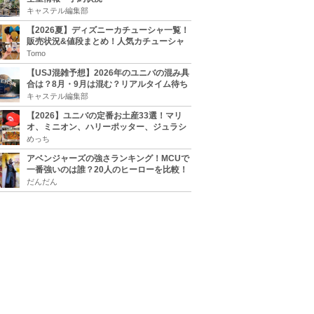
キャステル編集部
【2026夏】ディズニーカチューシャ一覧！
販売状況&値段まとめ！人気カチューシャ
をチェック
Tomo
【USJ混雑予想】2026年のユニバの混み具
合は？8月・9月は混む？リアルタイム待ち
時間アプリも
キャステル編集部
【2026】ユニバの定番お土産33選！マリ
オ、ミニオン、ハリーポッター、ジュラシ
ックパーク、セサミ、SINGなどのグッズ情
めっち
報
アベンジャーズの強さランキング！MCUで
一番強いのは誰？20人のヒーローを比較！
だんだん