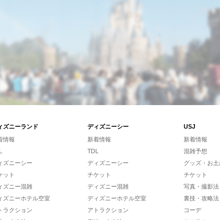
ィズニーランド
ディズニーシー
USJ
着情報
新着情報
新着情報
L
TDL
混雑予想
ィズニーシー
ディズニーシー
グッズ・お土
ケット
チケット
チケット
ィズニー混雑
ディズニー混雑
写真・撮影法
ィズニーホテル空室
ディズニーホテル空室
裏技・攻略法
トラクション
アトラクション
コーデ