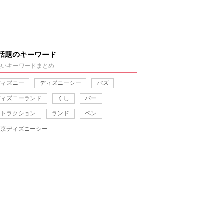
話題のキーワード
熱いキーワードまとめ
ディズニー
ディズニーシー
バズ
ディズニーランド
くし
バー
アトラクション
ランド
ペン
東京ディズニーシー