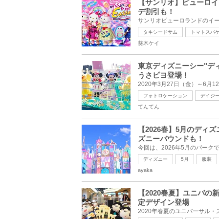
【サンリオ】ピューロイ
デ割引も！
タキシードサム
トマトスパ
葵木ケイ
東京ディズニーシー"デ
うさピヨ登場！
フォトロケーション
デイジ
てんてん
【2026春】5月のデ
ズニーバウンドも！
ディズニー
5月
服装
ayaka
【2020春夏】ユニバ
定デザイン登場