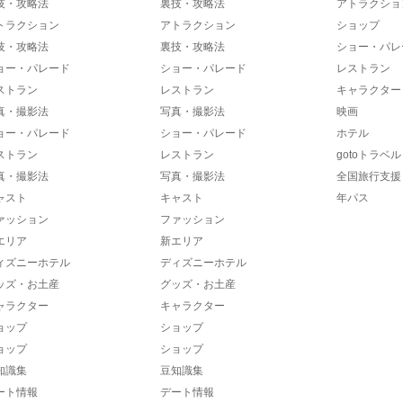
技・攻略法
裏技・攻略法
アトラクショ
トラクション
アトラクション
ショップ
技・攻略法
裏技・攻略法
ショー・パレ
ョー・パレード
ショー・パレード
レストラン
ストラン
レストラン
キャラクター
真・撮影法
写真・撮影法
映画
ョー・パレード
ショー・パレード
ホテル
ストラン
レストラン
gotoトラベル
真・撮影法
写真・撮影法
全国旅行支援
ャスト
キャスト
年パス
ァッション
ファッション
エリア
新エリア
ィズニーホテル
ディズニーホテル
ッズ・お土産
グッズ・お土産
ャラクター
キャラクター
ョップ
ショップ
ョップ
ショップ
知識集
豆知識集
ート情報
デート情報