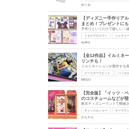
めぐみ
【ディズニー手作りアル
まとめ！プレゼントにも
ミセスグロスマン
ジェラト
ayaka
【全12作品】イルミネ
リンチも！
イースターラビット
ハッセ
MEGU
TDL
【完全版】「イッツ・ベ
のコスチュームなどが登
キャッスルショー
テーマラ
わんわん