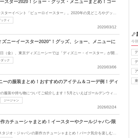
ースター2020！ショー・グッズ・メニューまとめ！コー
サンリオピューロランドのイースターイベント「ピューロイースター」。2020年の見どころやグッズなどの...
ゲッティ
2020/03/12
ィズニーイースター2020"！グッズ、ショー、メニューに
今
2020年3月27日（金）～6月12日（金）、東京ディズニーシーでは「ディズニー・イースター」が開催されま...
ーダック
2020/03/06
ィズニーの服装まとめ！おすすめのアイテム＆コーデ例！ディ
今回は、2026年5月のパークでの服装や持ち物についてご紹介します！5月といえばゴールデンウィークがあ...
ジージャン
2026/02/24
の新作カチューシャまとめ！イースターやクールジャパン限
2020年春夏のユニバーサル・スタジオ・ジャパンの新作カチューシャまとめ！パーク気分を楽しむマストア...