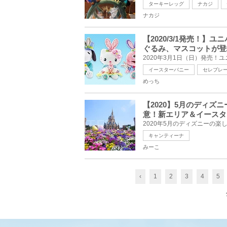
ターキーレッグ
ナカジ
ナカジ
【2020/3/1発売！
ぐるみ、マスコットが登
イースターバニー
セレブレ
めっち
【2020】5月のディ
意！新エリア＆イースタ
キャンティーナ
みーこ
‹
1
2
3
4
5