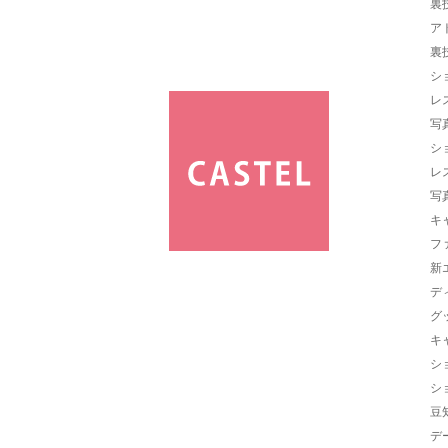
裏
ア
裏
シ
レ
写
シ
レ
写
キ
フ
新
デ
グ
キ
シ
シ
豆
デ