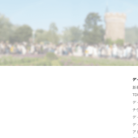
デ
新
TD
デ
チ
デ
デ
ア