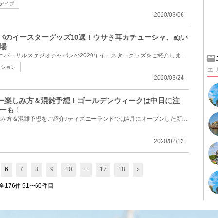
デイブ
2020/03/06
】ユニバのイースターグッズ10選！ウサさ耳カチューシャ、ぬい
場
2020年3月1日（日）発売！ユニバーサルスタジオジャパンの2020年イースターグッズをご紹介します。イー...
ーション
エ
2020/03/24
ズニー楽しみ方＆混雑予想！ゴールデンウィークは中日に注
ーも！
2020年5月のディズニーの楽しみ方＆混雑予想をご紹介♪ディズニーランドでは4月にオープンした新エリア＆...
2020/02/12
6
7
8
9
10
...
17
18
›
全176件 51〜60件目